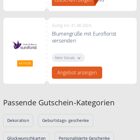
Gültig bis 31.08.2026
Blumengrüße mit Euroflorist
versenden
Blumengrüße mit Euroflorist
versenden
Mehr Details
AKTION
Angebot anzeigen
Passende Gutschein-Kategorien
Dekoration
Geburtstags- geschenke
Glückwunschkarten
Personalisierte Geschenke