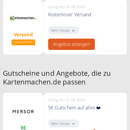
Gültig bis 31.08.2026
Kostenloser Versand
Der Online Shop liefert kostenlos
und schnell innerhalb von 1-2
Mehr Details
Versand
Tagen.
VERSANDFREI
Angebot anzeigen
Gutscheine und Angebote, die zu
Kartenmachen.de passen
Gültig bis 31.08.2026
5€ Gutschein auf alles ❤️
"Gutschein zeigen" klicken, bei
MERSOR zum Newsletter
Mehr Details
5€
anmelden und einen 5€ Gutschein