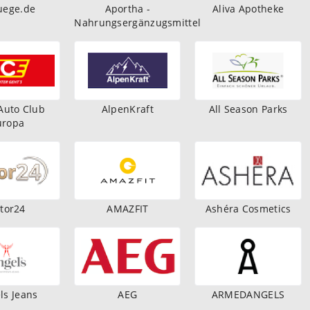
uege.de
Aportha -
Aliva Apotheke
Nahrungsergänzugsmittel
Auto Club
AlpenKraft
All Season Parks
uropa
tor24
AMAZFIT
Ashéra Cosmetics
ls Jeans
AEG
ARMEDANGELS