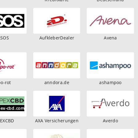
ASOS
AufkleberDealer
Avena
o-rot
anndora.de
ashampoo
PEXCBD
AXA Versicherungen
Averdo