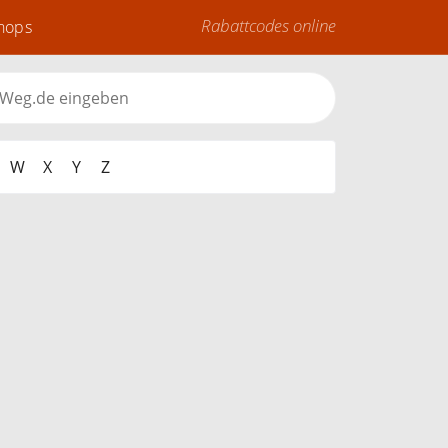
Rabattcodes online
Shops
W
X
Y
Z