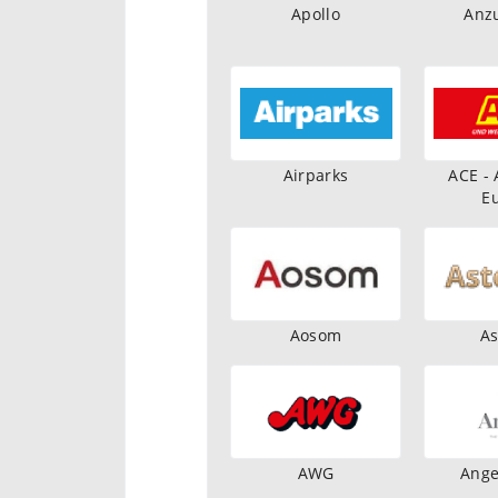
Apollo
Anz
Airparks
ACE - 
E
Aosom
As
AWG
Ange