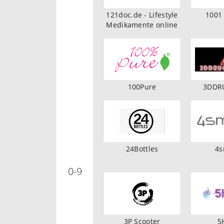
121doc.de - Lifestyle
1001
Medikamente online
100Pure
3DDR
24Bottles
4s
0-9
3P Scooter
5