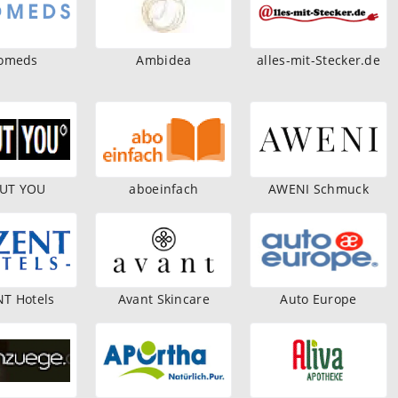
omeds
Ambidea
alles-mit-Stecker.de
UT YOU
aboeinfach
AWENI Schmuck
T Hotels
Avant Skincare
Auto Europe