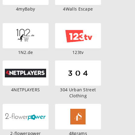
4myBaby
4Walls Escape
1N2.de
123tv
4NETPLAYERS
304 Urban Street
Clothing
2-flowerpower
48grams