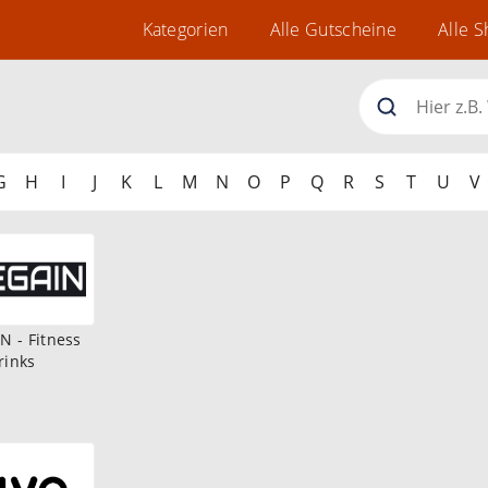
Kategorien
Alle Gutscheine
Alle 
G
H
I
J
K
L
M
N
O
P
Q
R
S
T
U
V
 - Fitness
rinks