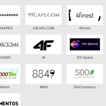
AKEPRO
59CAPS.COM
4finest
ROOMS
4F
7th Space
00tees
8849
500Cosmetics