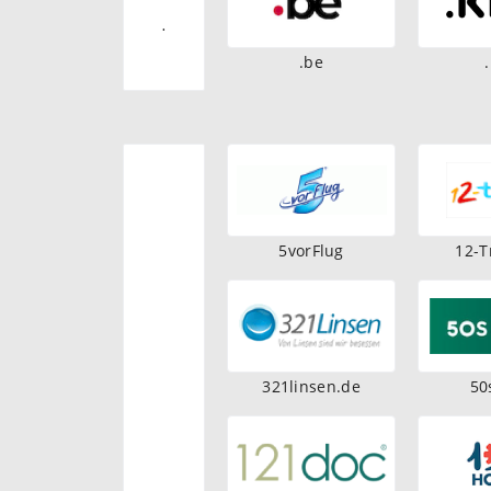
.
.be
5vorFlug
12-T
321linsen.de
50