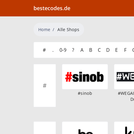
bestecodes.de
Home
Alle Shops
#
.
0-9
?
A
B
C
D
E
F
#
#sinob
#WEGAIN
D