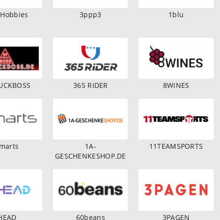
 Hobbies
3ppp3
1blu
UCKBOSS
365 RIDER
8WINES
marts
1A-
11TEAMSPORTS
GESCHENKESHOP.DE
HEAD
60beans
3PAGEN