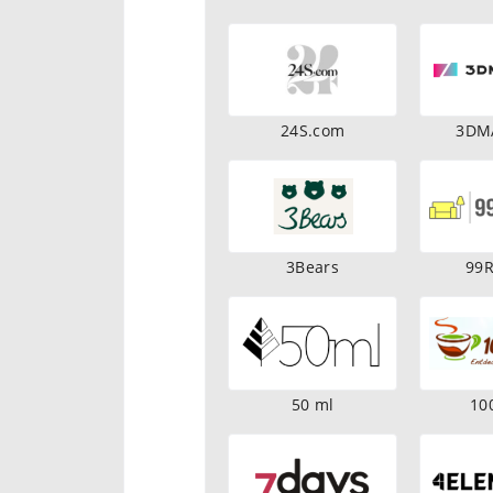
24S.com
3DM
3Bears
99
50 ml
10