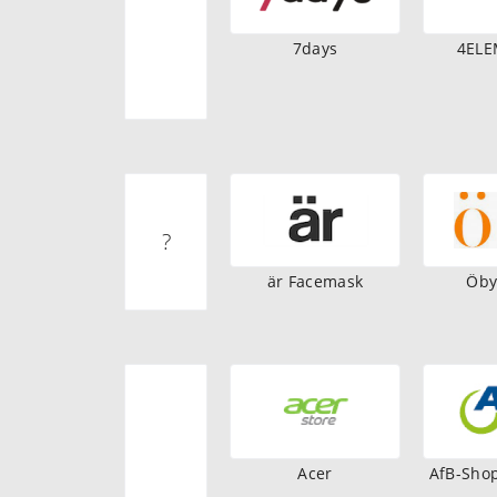
7days
4EL
?
är Facemask
Öby
Acer
AfB-Shop