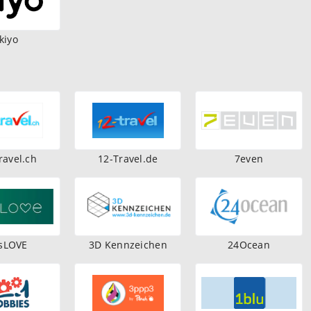
.kiyo
ravel.ch
12-Travel.de
7even
sLOVE
3D Kennzeichen
24Ocean