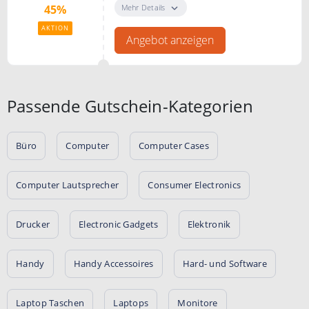
ausgewählte MSI Laptops,
Mehr Details
45%
Computers und Monitore
AKTION
Angebot anzeigen
Passende Gutschein-Kategorien
Büro
Computer
Computer Cases
Computer Lautsprecher
Consumer Electronics
Drucker
Electronic Gadgets
Elektronik
Handy
Handy Accessoires
Hard- und Software
Laptop Taschen
Laptops
Monitore