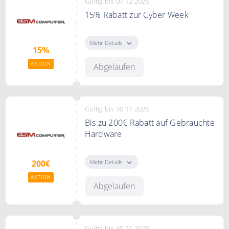
Gültig bis 07.12.2025
15% Rabatt zur Cyber Week
Sparen Sie bis zu 15% auf
ausgewählte Artikel bei esm-
Mehr Details
15%
computer.de
AKTION
Abgelaufen
Gültig bis 30.11.2025
Bis zu 200€ Rabatt auf Gebrauchte
Hardware
Bis zu 200€ Rabatt auf Gebrauchte
Hardware bei ESMComputer
Mehr Details
200€
AKTION
Abgelaufen
Gültig bis 30.11.2025