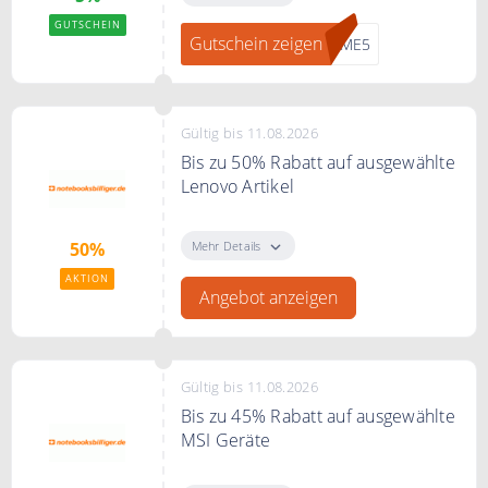
Rabatt auf Ihre Bestellung
GUTSCHEIN
Gutschein zeigen
OME5
Gültig bis 11.08.2026
Bis zu 50% Rabatt auf ausgewählte
Lenovo Artikel
Spare bis zu 50% auf ausgewählte
Lenovo Artikel
Mehr Details
50%
AKTION
Angebot anzeigen
Gültig bis 11.08.2026
Bis zu 45% Rabatt auf ausgewählte
MSI Geräte
Spare bis zu 45%* zur UVP auf