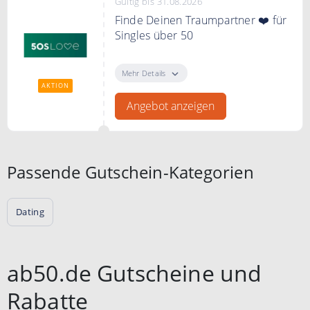
Gültig bis 31.08.2026
Finde Deinen Traumpartner ❤️ für
Singles über 50
Finde Deinen Traumpartner - für
Singles über 50 bei 50s LOVE
Mehr Details
AKTION
Angebot anzeigen
Passende Gutschein-Kategorien
Dating
ab50.de Gutscheine und
Rabatte