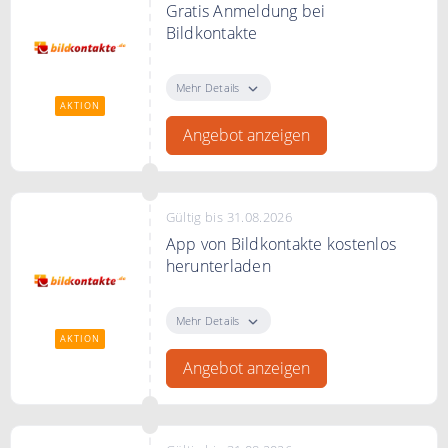
Gratis Anmeldung bei
Bildkontakte
Alle wichtigen Funktionen
kostenlos verwenden.
Mehr Details
AKTION
Angebot anzeigen
Gültig bis 31.08.2026
App von Bildkontakte kostenlos
herunterladen
App von Bildkontakte kostenlos
herunterladen
Mehr Details
AKTION
Angebot anzeigen