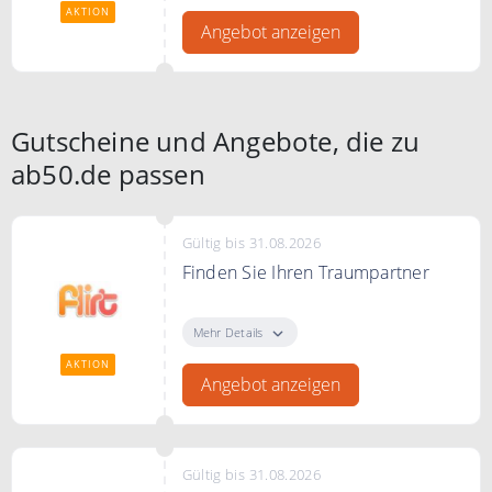
Region kennenzulernen.
AKTION
Angebot anzeigen
Gutscheine und Angebote, die zu
ab50.de passen
Gültig bis 31.08.2026
Finden Sie Ihren Traumpartner
Mit Flirt.com finden Sie schnell
Ihren Traumpartner
Mehr Details
AKTION
Angebot anzeigen
Gültig bis 31.08.2026