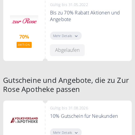
ist nicht kombinierbar mit
Gültig bis 31.05.2022
anderen Gutscheinen / Aktionen.
Bis zu 70% Rabatt Aktionen und
Angebote
Entdecken Sie tolle Aktionen und
Angebote bei Zur Rose Apotheke
Mehr Details
70%
und sparen Sie bis zu 70%.
AKTION
Abgelaufen
Gutscheine und Angebote, die zu Zur
Rose Apotheke passen
Gültig bis 31.08.2026
10% Gutschein für Neukunden
Erhalte jetzt 10% Rabatt auf deine
erste Online-Bestellung ab einem
Mehr Details