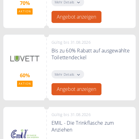
ausgewählte Artikel
Mehr Details
70%
AKTION
Angebot anzeigen
Gültig bis 31.08.2026
Bis zu 60% Rabatt auf ausgewählte
Toilettendeckel
Bis zu 60% Rabatt auf ausgewählte
Toilettendeckel im Sale
Mehr Details
60%
AKTION
Angebot anzeigen
Gültig bis 31.08.2026
EMIL - Die Trinkflasche zum
Anziehen