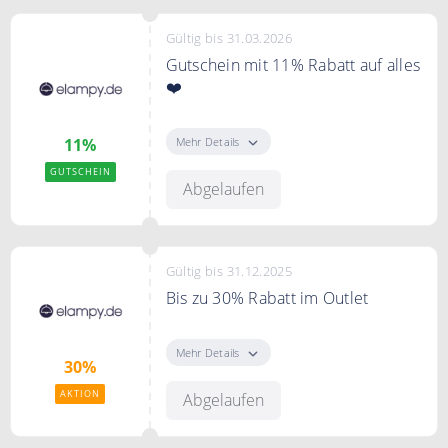
Gültig bis 31.03.2026
Gutschein mit 11% Rabatt auf alles
❤️
Mit dem Code erhalten Sie 11%
Rabatt auf Ihre Bestellung bei
Mehr Details
11%
zumahome.de
GUTSCHEIN
Abgelaufen
Gültig bis 31.12.2025
Bis zu 30% Rabatt im Outlet
Bis zu 30% Rabatt im Outlet bei
zumahome.de
Mehr Details
30%
AKTION
Abgelaufen