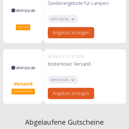
Sonderangebote für Lampen
Sonderangebote für Lampen bei
zumahome.de
Mehr Details
AKTION
Angebot anzeigen
Gültig bis 31.08.2026
Kostenloser Versand
Kostenloser Versand in 24
Stunden bei zumahome.de
Mehr Details
Versand
VERSANDFREI
Angebot anzeigen
Abgelaufene Gutscheine