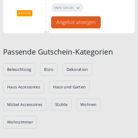
EMIL - Die Trinkflasche zum
Anziehen. Gesunde Glas-
Mehr Details
Trinkflasche nachhaltig geschützt.
AKTION
Angebot anzeigen
Passende Gutschein-Kategorien
Beleuchtung
Büro
Dekoration
Haus Accessoires
Haus und Garten
Möbel Accessoires
Stühle
Wohnen
Wohnzimmer