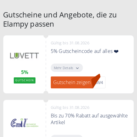
Gutscheine und Angebote, die zu
Elampy passen
Gültig bis 31.08.2026
5% Gutscheincode auf alles ❤️
Mit dem Code sparen Sie 5% auf
Ihre gesamte Bestellung.
Mehr Details
5%
GUTSCHEIN
Gutschein zeigen
36W4
Gültig bis 31.08.2026
Bis zu 70% Rabatt auf ausgewählte
Artikel
Sie sparen bei Emil bis zu 70% auf