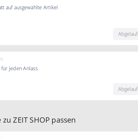
tt auf ausgewählte Artikel
egorie entdecken Sie exklusive Artikel mit bis zu 50% Rabatt.
Abgelau
25
für jeden Anlass
präsentiert Ihnen ausgewählte Geschenkideen für Freunde un
dukte, die in Ihrem Zuhause den Frühling einläuten.
Abgelau
e zu ZEIT SHOP passen