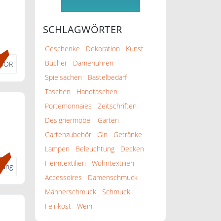
SCHLAGWÖRTER
n 5€
Geschenke
Dekoration
Kunst
Bücher
Damenuhren
SOR
Spielsachen
Bastelbedarf
Taschen
Handtaschen
Portemonnaies
Zeitschriften
Designermöbel
Garten
Gartenzubehör
Gin
Getränke
Lampen
Beleuchtung
Decken
Heimtextilien
Wohntextilien
dung
Accessoires
Damenschmuck
Männerschmuck
Schmuck
Feinkost
Wein