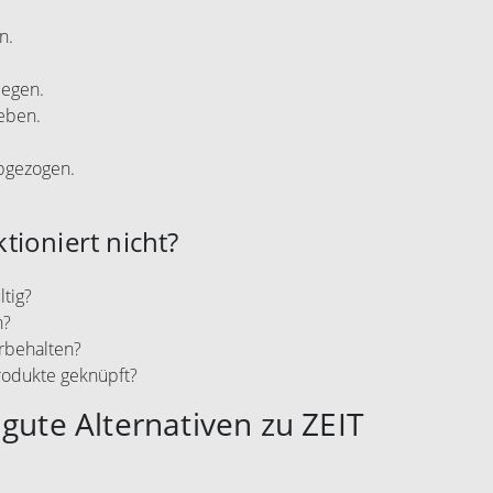
n.
legen.
eben.
abgezogen.
tioniert nicht?
tig?
n?
rbehalten?
rodukte geknüpft?
gute Alternativen zu ZEIT