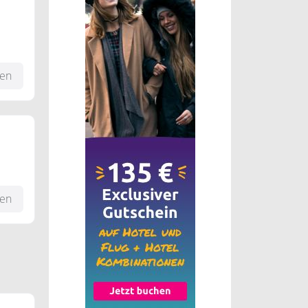
fen
d
fen