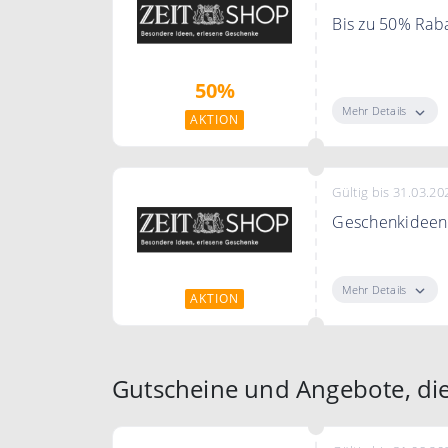
Bis zu 50% Raba
In der Sale Kat
50%
Mehr Details
AKTION
Gültig bis 31.03.20
Geschenkideen 
Der Zeit Shop 
Familie und Pro
Mehr Details
AKTION
Gutscheine und Angebote, di