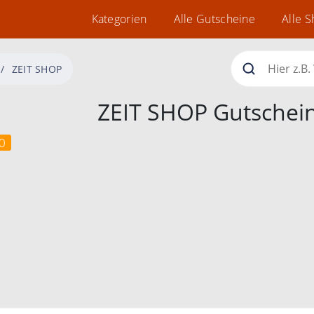
Kategorien
Alle Gutscheine
Alle 
ZEIT SHOP
ZEIT SHOP Gutschei
0
.