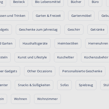
ng
Besteck
Bio Lebensmittel
Bücher
Büro
ssen und Trinken
Garten & Freizeit
Gartenmöbel
Gebu
dgets
Geschenke zum Jahrestag
Geschirr
Getränke
d Garten
Haushaltsgeräte
Heimtextilien
Herrenuhren
steln
Kunst und Lifestyle
Kuscheltier
Küchenzubehör
er Gadgets
Other Occasions
Personalisierte Geschenke
enter
Snacks & Süßigkeiten
Sofas
Spielzeug
Stü
ein
Wohnen
Wohnzimmer