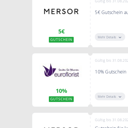
Gültig bis 31.08.20
5€ Gutschein au
"Gutschein zei
5€
Gutschein erhal
Mehr Details
GUTSCHEIN
Gültig bis 31.08.20
10% Gutschein 
Sparen Sie 10% 
10%
abonnieren. Si
Mehr Details
GUTSCHEIN
Gültig bis 31.08.20