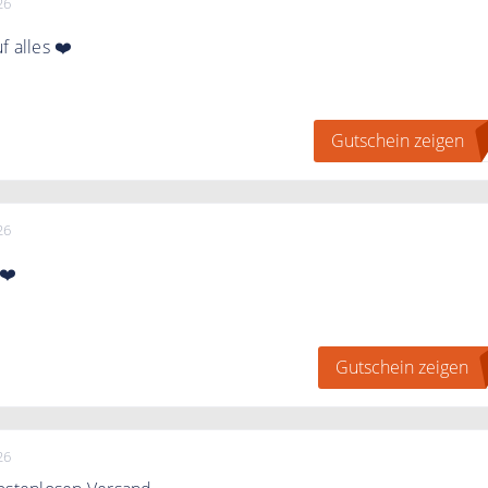
26
f alles ❤️
gen" klicken, bei MERSOR zum Newsletter anmelden und eine
ten.
Gutschein zeigen
R
26
❤️
auf Ihre Bestellung, indem Sie den bunten Newsletter
e bekommen den 10% Gutschein direkt in Ihr Postfach.
Gutschein zeigen
26