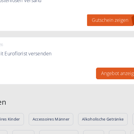
kostenlosen Versand
losen Versand mit dem Code.
Gutschein zeigen
26
t Euroflorist versenden
t Euroflorist versenden
Angebot anzei
en
ires Kinder
Accessoires Männer
Alkoholische Getränke