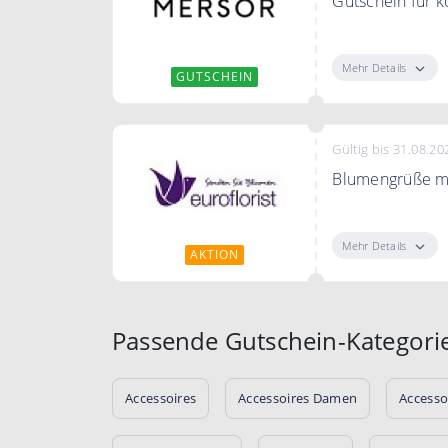
Gutschein für 
Erhalte kosten
Mehr Details
GUTSCHEIN
Gültig bis 31.08.20
Blumengrüße mi
Blumengrüße mi
Mehr Details
AKTION
Passende Gutschein-Kategori
Accessoires
Accessoires Damen
Accesso