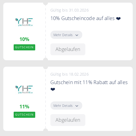
Gültig bis 31.03.2026
10% Gutscheincode auf alles ❤️
Mit dem Code erhalten Sie 10%
Rabatt auf das gesamte Sortiment.
Mehr Details
10%
GUTSCHEIN
Abgelaufen
Gültig bis 18.02.2026
Gutschein mit 11% Rabatt auf alles
❤️
Verwenden Sie den Code an der
Kasse und sichern Sie sich 11%
Mehr Details
11%
Rabatt im Onlineshop
GUTSCHEIN
Abgelaufen