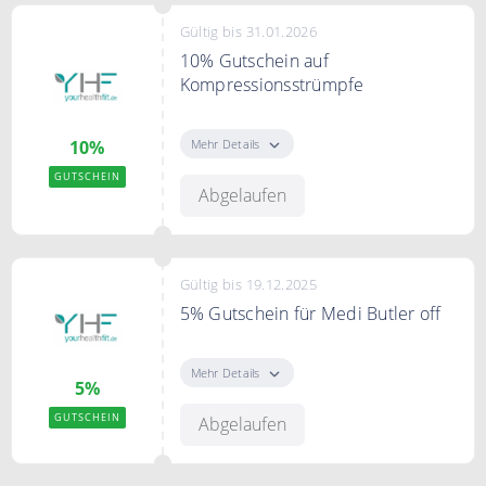
Gültig bis 31.01.2026
10% Gutschein auf
Kompressionsstrümpfe
Mit dem Code gibt es 10% Rabatt
auf Kompressionsstrümpfe
Mehr Details
10%
GUTSCHEIN
Abgelaufen
Gültig bis 19.12.2025
5% Gutschein für Medi Butler off
2 Paar Medi Strümpfe kaufen und
5% Rabatt auf den Medi Butler Off
Mehr Details
5%
erhalten
GUTSCHEIN
Abgelaufen