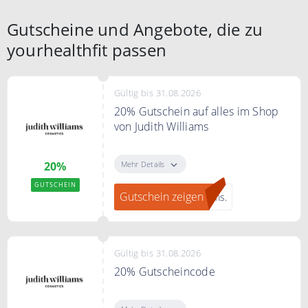
Gutscheine und Angebote, die zu
yourhealthfit passen
Gültig bis 31.08.2026
20% Gutschein auf alles im Shop
von Judith Williams
"Gutschein zeigen" klicken, bei
JUDITH WILLIAMS zum Newsletter
Mehr Details
20%
anmelden und ein 20% Gutschein
GUTSCHEIN
erhalten.
Gutschein zeigen
ams.
Gültig bis 31.08.2026
20% Gutscheincode
20% Rabatt auf alles bei