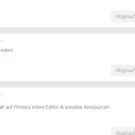
 zu 20% Rabatt auf ausgewählte Software bei Wondershare.
Abgelau
26
testen
chiedene Software gratis bei Wondershare.
Abgelau
25
tt auf Filmora Video Editor & kreative Ressourcen
en-Preisgestaltung für tolle Einsparungen Erhalten Sie jetzt b
riff auf mehr als 2,3 Millionen kreative Video-Vorlagen &
Abgelau