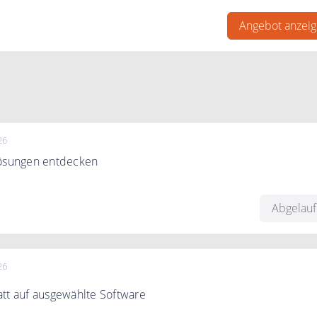
twarelösungen von Wondershare
Angebot anzei
26
lösungen entdecken
tzt Filmora für kreative Videolösungen.
Abgelau
26
tt auf ausgewählte Software