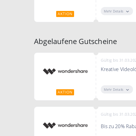
Innovative Sof
Mehr Details
AKTION
Abgelaufene Gutscheine
Gültig bis 31.03.20
Kreative Video
Entecken Sie je
Mehr Details
AKTION
Gültig bis 31.03.20
Bis zu 20% Raba