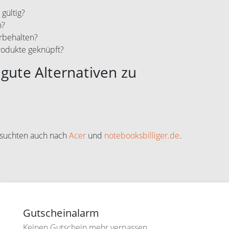
gültig?
n?
rbehalten?
rodukte geknüpft?
gute Alternativen zu
 suchten auch nach
Acer
und
notebooksbilliger.de
.
Gutscheinalarm
Keinen Gutschein mehr verpassen