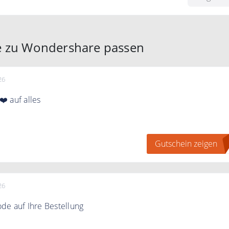
e zu Wondershare passen
26
️ auf alles
h mit dem Code 10% Extrarabatt
Gutschein zeigen
M
it
26
de auf Ihre Bestellung
en Code an der Kasse und sichern Sie sich 5% Rabatt auf Ih