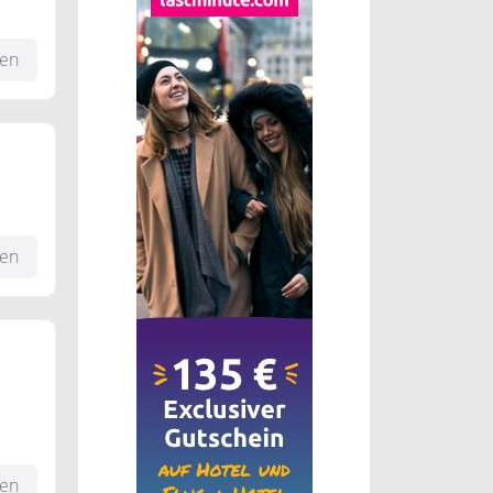
fen
fen
is zu
fen