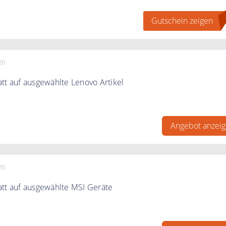
Gutschein zeigen
O
26
tt auf ausgewählte Lenovo Artikel
% auf ausgewählte Lenovo Artikel
Angebot anzei
26
tt auf ausgewählte MSI Geräte
5%* zur UVP auf ausgewählte MSI Laptops, Computers und