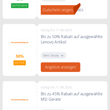
Rabatt auf Ihre Bestellung
GUTSCHEIN
Gutschein zeigen
OME5
Gültig bis 11.08.2026
Bis zu 50% Rabatt auf ausgewählte
Lenovo Artikel
Spare bis zu 50% auf ausgewählte
Lenovo Artikel
Mehr Details
50%
AKTION
Angebot anzeigen
Gültig bis 11.08.2026
Bis zu 45% Rabatt auf ausgewählte
MSI Geräte
Spare bis zu 45%* zur UVP auf