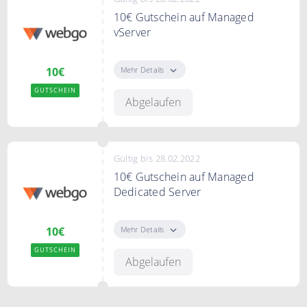
10€ Gutschein auf Managed
vServer
Sie sparen mit dem Code 10€ auf
Managed vServer bei webgo.de
Mehr Details
10€
GUTSCHEIN
Abgelaufen
Gültig bis 28.02.2022
10€ Gutschein auf Managed
Dedicated Server
Sparen Sie mit dem Code 10€ auf
Managed Dedicated Server bei
Mehr Details
10€
webgo.de
GUTSCHEIN
Abgelaufen