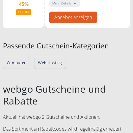
ausgewählte MSI Laptops,
Mehr Details
45%
Computers und Monitore
AKTION
Angebot anzeigen
Passende Gutschein-Kategorien
Computer
Web Hosting
webgo Gutscheine und
Rabatte
Aktuell hat webgo 2 Gutscheine und Aktionen.
Das Sortiment an Rabattcodes wird regelmäßig erneuert.