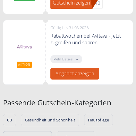
Gutschein zeigen
va10
Gültig bis 31.08.2026
Rabattwochen bei Avitava - jetzt
zugreifen und sparen
Rabattwochen bei Avitava - jetzt
zugreifen und sparen. Jede Woche
Mehr Details
gibt es neue Rabatte.
AKTION
Angebot anzeigen
Passende Gutschein-Kategorien
CB
Gesundheit und Schönheit
Hautpflege