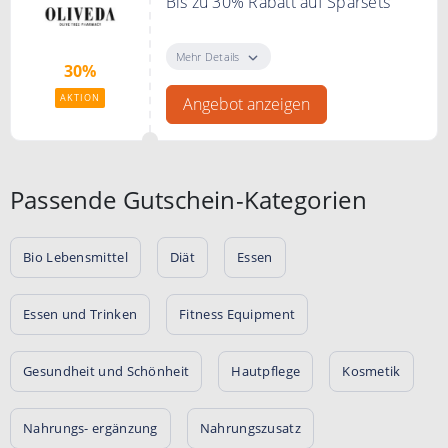
Bis zu 30% Rabatt auf Sparsets
Sparen Sie bis zu 30% auf
ausgewählte Sparsets.
Mehr Details
30%
AKTION
Angebot anzeigen
Passende Gutschein-Kategorien
Bio Lebensmittel
Diät
Essen
Essen und Trinken
Fitness Equipment
Gesundheit und Schönheit
Hautpflege
Kosmetik
Nahrungs- ergänzung
Nahrungszusatz