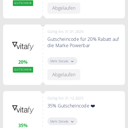
und Achterhof.
GUTSCHEIN
Abgelaufen
Gültig bis 31.01.2026
Gutscheincode für 20% Rabatt auf
die Marke Powerbar
Mit dem Code sparst Du 20% auf
die Marke Powerbar.
Mehr Details
20%
GUTSCHEIN
Abgelaufen
Gültig bis 31.12.2025
35% Gutscheincode ❤️
35% Rabatt auf die Produkte der
Kategorie "Alles muss raus". Nicht
Mehr Details
35%
mit anderen Aktionen