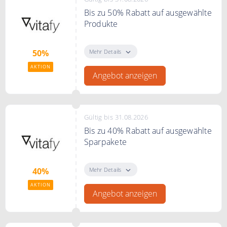
Bis zu 50% Rabatt auf ausgewählte
Produkte
Schnapp dir deine
Lieblingsprodukte zum besten
Mehr Details
50%
Preis. Jetzt bis zu 50% Rabatt
AKTION
sichern.
Angebot anzeigen
Gültig bis 31.08.2026
Bis zu 40% Rabatt auf ausgewählte
Sparpakete
Sichere Dir bis zu 40% Rabatt auf
ausgewählte Sparpakete.
Mehr Details
40%
AKTION
Angebot anzeigen