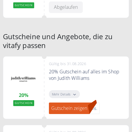
kombinierbar. Einzelne, speziell
GUTSCHEIN
Abgelaufen
gekennzeichnete Produkte können
ausgeschlossen sein.
Bedingungen
Gutscheine und Angebote, die zu
Nicht mit anderen Aktionen
kombinierbar.
vitafy passen
Gültig bis 31.08.2026
20% Gutschein auf alles im Shop
von Judith Williams
"Gutschein zeigen" klicken, bei
JUDITH WILLIAMS zum Newsletter
Mehr Details
20%
anmelden und ein 20% Gutschein
GUTSCHEIN
erhalten.
Gutschein zeigen
ams.