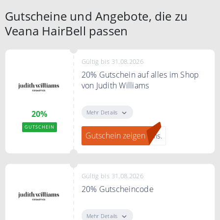
Gutscheine und Angebote, die zu
Veana HairBell passen
Gültig bis 31.08.2026
20% Gutschein auf alles im Shop
von Judith Williams
"Gutschein zeigen" klicken, bei
JUDITH WILLIAMS zum Newsletter
Mehr Details
20%
anmelden und ein 20% Gutschein
GUTSCHEIN
erhalten.
Gutschein zeigen
ams.
Gültig bis 31.08.2026
20% Gutscheincode
20% Rabatt auf alles bei
judithwilliams.com mit dem Code.
Mehr Details