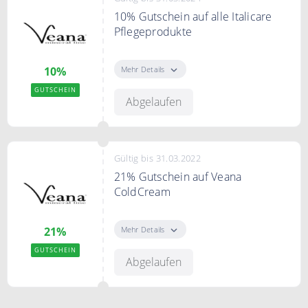
10% Gutschein auf alle Italicare
Pflegeprodukte
Mit dem Code erhalten Sie 10%
Rabatt auf alle Italicare
Mehr Details
10%
Pflegeprodukte.
GUTSCHEIN
Abgelaufen
Gültig bis 31.03.2022
21% Gutschein auf Veana
ColdCream
Mit dem Gutscheincode erhalten
Sie 21% Rabatt auf Veana
Mehr Details
21%
ColdCream
GUTSCHEIN
Abgelaufen