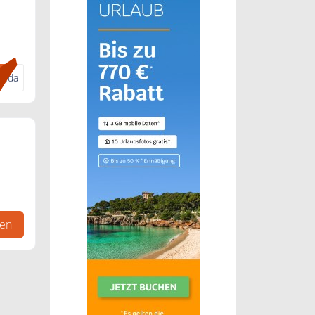
veda
gen