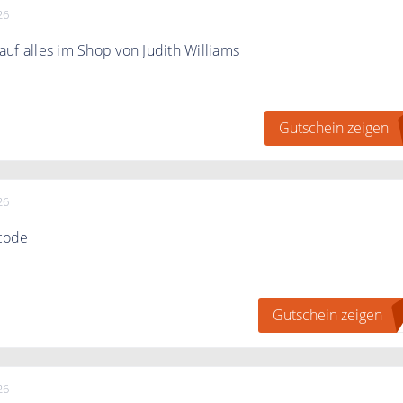
26
uf alles im Shop von Judith Williams
gen" klicken, bei JUDITH WILLIAMS zum Newsletter anmelden
in erhalten.
Gutschein zeigen
26
code
alles bei judithwilliams.com mit dem Code.
Gutschein zeigen
M
26