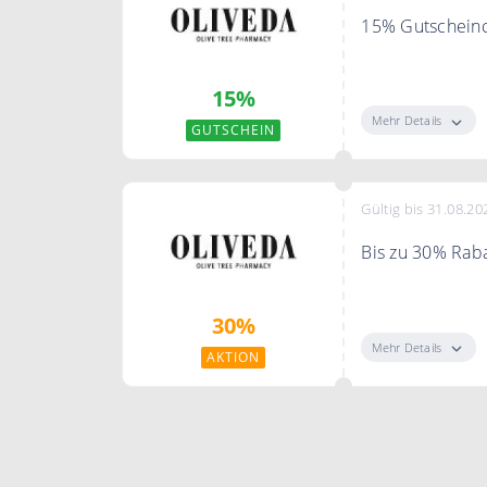
15% Gutscheinc
Melden Sie sich
15%
Bestätigungsmai
Mehr Details
GUTSCHEIN
Bedingungen
Gilt für alle K
Gültig bis 31.08.20
Bis zu 30% Raba
Sparen Sie bis 
30%
Mehr Details
AKTION