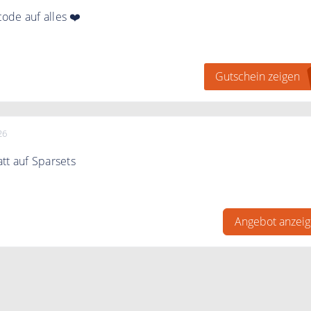
ode auf alles ❤️
 für den Oliveda Newsletter an und Sie erhalten mit der 2.
l einen 15% Gutscheincode für Ihre Bestellung.
Gutschein zeigen
unden und das gesamte Sortiment.
26
tt auf Sparsets
zu 30% auf ausgewählte Sparsets.
Angebot anzei