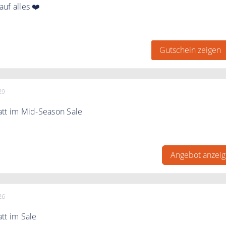
uf alles ❤️
s verpassen. Jetzt den Newsletter für exklusive News und
ieren und den 10% Gutschein erhalten
Gutschein zeigen
29
att im Mid-Season Sale
is zu 50% Rabatt auf Dessous, Nachtwäsche und mehr – nur f
Angebot anzei
26
tt im Sale