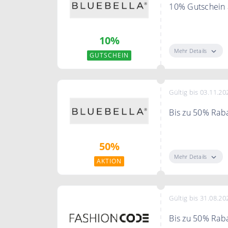
10% Gutschein a
Nie wieder etwa
10%
Angebote abonn
Mehr Details
GUTSCHEIN
Gültig bis 03.11.20
Bis zu 50% Rab
Genießen Sie b
50%
kurze Zeit.
Mehr Details
AKTION
Gültig bis 31.08.20
Bis zu 50% Raba