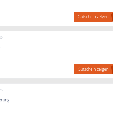
 Under Armour Newsletter an und erhalten Sie ein Gutschei
e Bestellung
Gutschein zeigen
26
e
 dem Rabatt 10% auf Deinen Einkauf.
Gutschein zeigen
26
erung
ab 60€ in ganz Deutschland