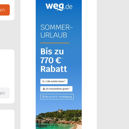
gen
fen