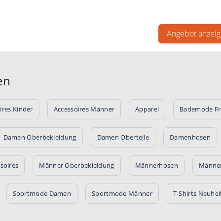
att im Sale bei FASHIONCODE
Angebot anzei
en
ires Kinder
Accessoires Männer
Apparel
Bademode F
Damen Oberbekleidung
Damen Oberteile
Damenhosen
soires
Männer Oberbekleidung
Männerhosen
Männer
Sportmode Damen
Sportmode Männer
T-Shirts Neuhei