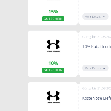
Melden Sie bei
15%
für Ihre nächst
Mehr Details
GUTSCHEIN
Gültig bis 31.08.20
10% Rabattcod
Sichere Dir mit
10%
Mehr Details
GUTSCHEIN
Gültig bis 31.08.20
Kostenlose Lief
Gratis Versand 