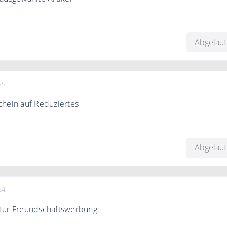
Rabatt auf ausgewählte Artikel.
Abgelau
25
chein auf Reduziertes
bt es 20% Extra Rabatt auf bereits reduzierte Artikel
Abgelau
wert 36 €
24
für Freundschaftswerbung