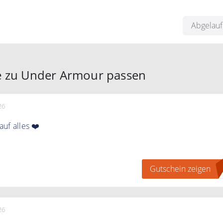
 Werden 15%! Empfehlen Sie einen Freund und Sie werden
Abgelau
e zu Under Armour passen
26
uf alles ❤️
gen" klicken, bei FASHIONCODE zum Newsletter anmelden u
chein erhalten.
Gutschein zeigen
C
26