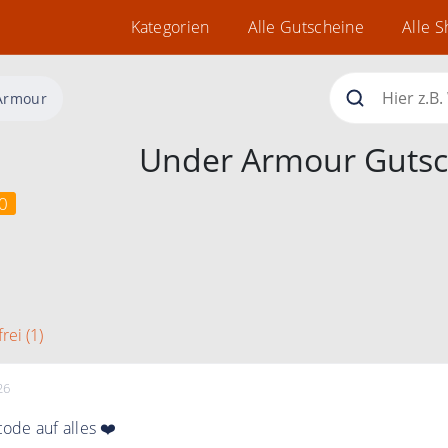
Kategorien
Alle Gutscheine
Alle 
Armour
Under Armour Gutsc
0
rei (1)
26
ode auf alles ❤️