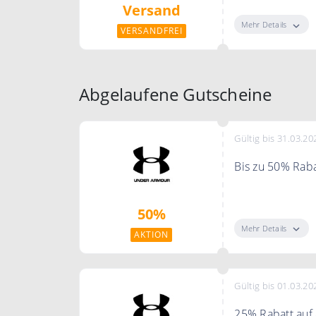
Versand
Mehr Details
VERSANDFREI
Abgelaufene Gutscheine
Gültig bis 31.03.20
Bis zu 50% Raba
Sie sparen 50% 
50%
Mehr Details
AKTION
Gültig bis 01.03.20
25% Rabatt auf 