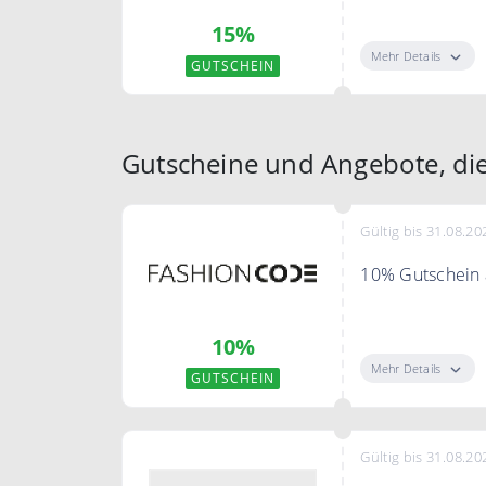
Geben Sie 15%,
15%
beide belohnt!
Mehr Details
GUTSCHEIN
Gutscheine und Angebote, di
Gültig bis 31.08.20
10% Gutschein a
"Gutschein zei
10%
einen 10% Guts
Mehr Details
GUTSCHEIN
Gültig bis 31.08.20