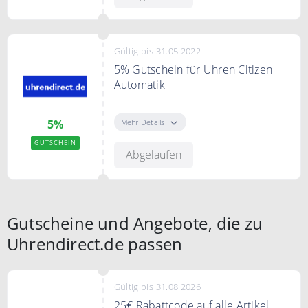
Bedingungen
75€ MBW
Gültig bis 31.05.2022
5% Gutschein für Uhren Citizen
Automatik
5% Rabatt
Mehr Details
5%
Bedingungen
GUTSCHEIN
-Gilt nur für einzelne Modelle der
Abgelaufen
Marke Citizen Automatik -Dieser
Gutscheincode ist nicht gültig bei
Garmin Neuheiten wie Serie Fenix
7, Epix und Venu 2
Gutscheine und Angebote, die zu
Uhrendirect.de passen
Gültig bis 31.08.2026
25€ Rabattcode auf alle Artikel