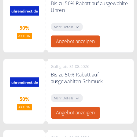
Bis zu 50% Rabatt auf ausgewählte
Uhren
Bei uhrendirect.de finden Sie
ausgewählte Uhren mit bis zu 40%
Mehr Details
50%
Rabatt.
AKTION
Angebot anzeigen
Gültig bis 31.08.2026
Bis zu 50% Rabatt auf
ausgewählten Schmuck
Bei uhrendirct.de finden Sie
ausgewählte Schmuckstücke mit
Mehr Details
50%
bis 30% Rabatt.
AKTION
Angebot anzeigen