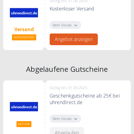
Gültig bis 31.08.2026
Kostenloser Versand
uhrendirect.de versendet
kostenfrei ab 49€ Bestellwert.
Mehr Details
Versand
VERSANDFREI
Angebot anzeigen
Abgelaufene Gutscheine
Gültig bis 31.03.2025
Geschenkgutscheine ab 25€ bei
uhrendirect.de
Verschenken Sie
Geschenkgutscheine ab 25€ bei
Mehr Details
uhrendirect.de
AKTION
Abgelaufen