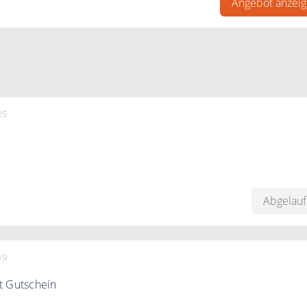
Angebot anzei
25
and erfolgt bei tujuh ab einen Bestellwert von 75€
Abgelau
19
t Gutschein