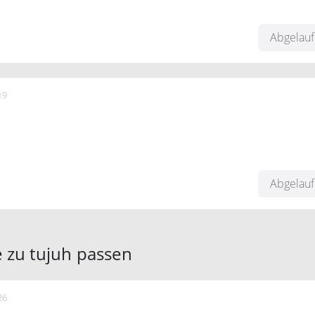
t, ab 65,- Euro Warenwert
Abgelau
19
t ab 49,- Euro Warenkorbwert Gültig bis 15.10.2019
Abgelau
 zu tujuh passen
26