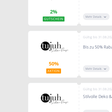
Zahlen Sie per 
2%
Bestellung.
Mehr Details
GUTSCHEIN
Gültig bis 31.08.20
Bis zu 50% Raba
Sparen Sie bis 
50%
Mehr Details
AKTION
Gültig bis 31.08.20
Stilvolle Deko 
Stilvolle Deko &