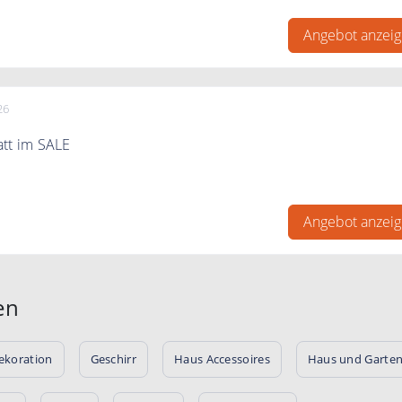
Logo bei Fussmatte individuell selbst gestalten
Angebot anzei
26
att im SALE
 Rabatt im Sale sichern!
Angebot anzei
en
ekoration
Geschirr
Haus Accessoires
Haus und Garte