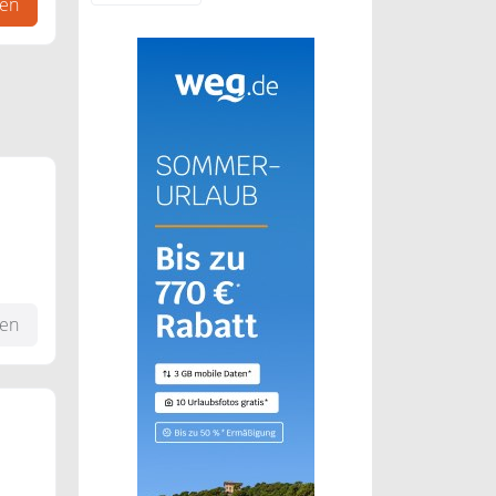
gen
fen