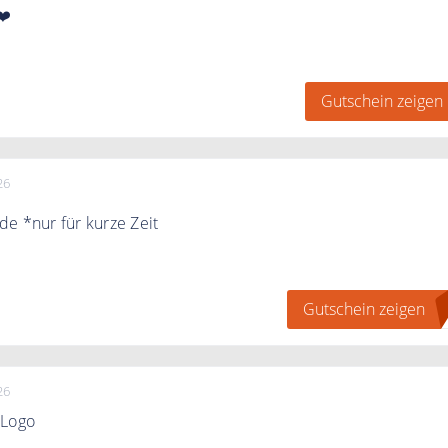
❤️
eigen" klicken. Direkt zum Newsletter anmelden und 10€
ten.
Gutschein zeigen
26
e *nur für kurze Zeit
 mit dem Code von 5€ Rabatt für Ihre gesamte Bestellung
Gutschein zeigen
N
erte Artikel
26
 Logo