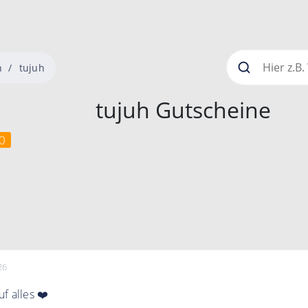
n
tujuh
tujuh Gutscheine
0
26
f alles ❤️