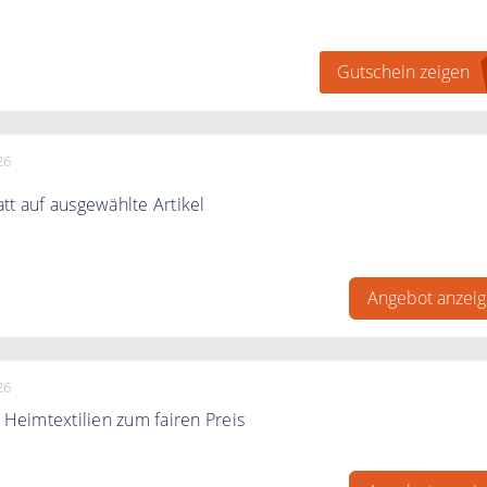
Vorkasse und erhalten Sie einen 2% Rabatt auf Ihre gesamte
Gutschein zeigen
26
tt auf ausgewählte Artikel
zu 50% auf ausgewählte Artikel.
Angebot anzei
26
& Heimtextilien zum fairen Preis
 Heimtextilien bei tujuh