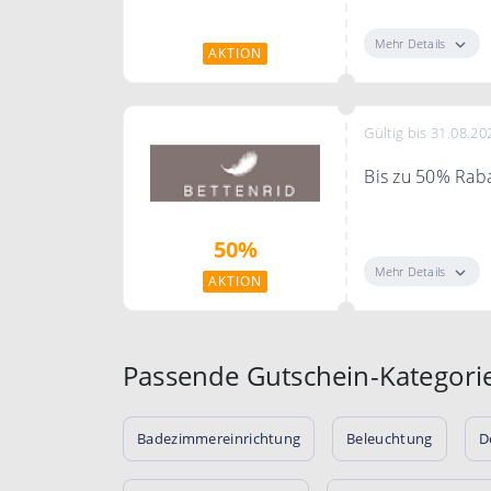
Fussmatten mit 
Mehr Details
AKTION
Gültig bis 31.08.20
Bis zu 50% Rab
Jetzt bis zu 50%
50%
Mehr Details
AKTION
Passende Gutschein-Kategori
Badezimmereinrichtung
Beleuchtung
D