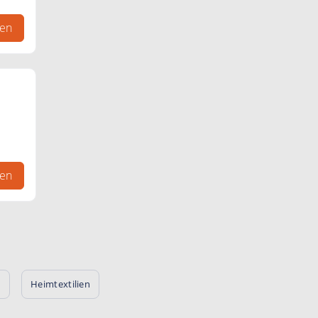
gen
gen
n
Heimtextilien