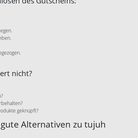
nlösen des Gutscheins:
legen.
eben.
abgezogen.
ert nicht?
n?
rbehalten?
rodukte geknüpft?
gute Alternativen zu tujuh