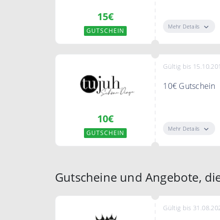
15,- Euro Rabat
15€
Mehr Details
GUTSCHEIN
Gültig bis 15.10.20
10€ Gutschein
10,- Euro Rabat
10€
Mehr Details
GUTSCHEIN
Gutscheine und Angebote, die
Gültig bis 31.08.20