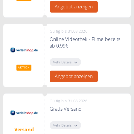
Angebot anzeigen
Gültig bis 31.08.2026
Online Videothek - Filme bereits
ab 0,99€
Online Videothek - Filme bereits
ab 0,99€ bei verleihshop.de
Mehr Details
AKTION
Angebot anzeigen
Gültig bis 31.08.2026
Gratis Versand
Ab 20€ liefert verleihshop.de
portofrei.
Mehr Details
Versand