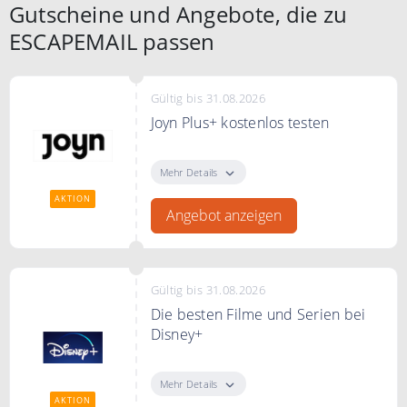
Gutscheine und Angebote, die zu
verwendet werden.
Mindestbestellwert 34 Euro.
ESCAPEMAIL passen
Gültig bis 31.08.2026
Joyn Plus+ kostenlos testen
Genieße jetzt einen Monat Joyn
Plus kostenlos.
Mehr Details
AKTION
Angebot anzeigen
Gültig bis 31.08.2026
Die besten Filme und Serien bei
Disney+
Entdecke jetzt die beste Filmen
und Serien bei Disney+
Mehr Details
AKTION