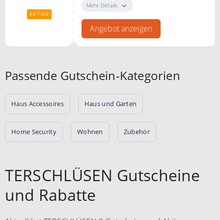
Anziehen. Gesunde Glas-
Mehr Details
Trinkflasche nachhaltig geschützt.
AKTION
Angebot anzeigen
Passende Gutschein-Kategorien
Haus Accessoires
Haus und Garten
Home Security
Wohnen
Zubehör
TERSCHLÜSEN Gutscheine
und Rabatte