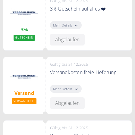
Gültig bis 31.12.2025
3% Gutschein auf alles ❤️
Neukunden erhalten 3% Rabatt
bei der Erstbestellung.
Mehr Details
3%
GUTSCHEIN
Abgelaufen
Gültig bis 31.12.2025
Versandkosten freie Lieferung
Versandkostenfrei ab 150€
Mehr Details
Versand
VERSANDFREI
Abgelaufen
Gültig bis 31.12.2025