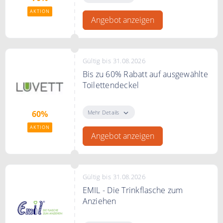
AKTION
Angebot anzeigen
Gültig bis 31.08.2026
Bis zu 60% Rabatt auf ausgewählte
Toilettendeckel
Bis zu 60% Rabatt auf ausgewählte
Toilettendeckel im Sale
Mehr Details
60%
AKTION
Angebot anzeigen
Gültig bis 31.08.2026
EMIL - Die Trinkflasche zum
Anziehen
EMIL - Die Trinkflasche zum