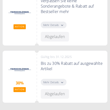
Verpassen Sie keine
Sonderangebote & Rabatt auf
Bestseller mehr
Abonnieren Sie jetzt den
Terschlüsen Newsletter um immer
Mehr Details
AKTION
auf den Laufenden zu bleiben und
keine Sonderangebote mehr
Abgelaufen
verpassen
Gültig bis 31.12.2025
Bis zu 30% Rabatt auf ausgewählte
Artikel
Unter der Kategorie
Sonderangebote finden Sie
Mehr Details
30%
ausgewählte Artikel 30% reduziert
AKTION
Abgelaufen