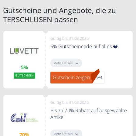
Gutscheine und Angebote, die zu
TERSCHLÜSEN passen
Gültig bis 31.08.2026
5% Gutscheincode auf alles ❤️
Mit dem Code sparen Sie 5% auf
Ihre gesamte Bestellung.
Mehr Details
5%
GUTSCHEIN
Gutschein zeigen
36W4
Gültig bis 31.08.2026
Bis zu 70% Rabatt auf ausgewählte
Artikel
Sie sparen bei Emil bis zu 70% auf
ausgewählte Artikel
Mehr Details
70%