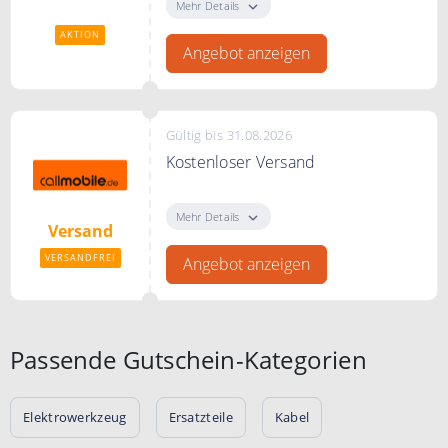
bei simplytel
Mehr Details
AKTION
Angebot anzeigen
Gültig bis 31.08.2026
Kostenloser Versand
Ab sofort keine Versandkosten bei
Tarifen, Handys und Tablets.
Mehr Details
Versand
VERSANDFREI
Angebot anzeigen
Passende Gutschein-Kategorien
Elektrowerkzeug
Ersatzteile
Kabel