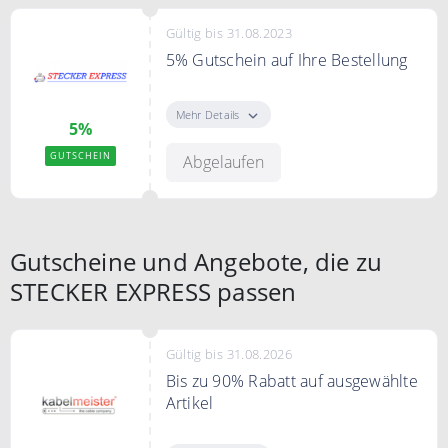
Gültig bis 31.08.2023
5% Gutschein auf Ihre Bestellung
5% Gutschein auf den
Warenkorbwert
Mehr Details
5%
Bedingungen
GUTSCHEIN
Abgelaufen
Provision gibt es für Verkäufe, die
ein Artikel aus dem
Stammsortiment enthalten.
Gutscheine und Angebote, die zu
STECKER EXPRESS passen
Gültig bis 31.08.2026
Bis zu 90% Rabatt auf ausgewählte
Artikel
Computerkabel sowie Videokabel,