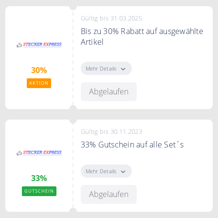
Gültig bis 31.03.2025
Bis zu 30% Rabatt auf ausgewählte
Artikel
Sparen Sie bis zu 30% Rabatt auf
ausgewählte Artikel im Angebot.
Mehr Details
30%
AKTION
Abgelaufen
Gültig bis 30.11.2023
33% Gutschein auf alle Set´s
Ab dem Black Friday sparen Sie
33% auf alle SET's mit dem Code
Mehr Details
33%
GUTSCHEIN
Abgelaufen