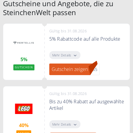
Gutscheine und Angebote, die zu
SteinchenWelt passen
Gültig bis 31.08.2026
5% Rabattcode auf alle Produkte
Mit diesem Rabattcode erhalten
Sie 5% auf Ihren Bestellbetrag
Mehr Details
5%
GUTSCHEIN
Gutschein zeigen
LIS5
Gültig bis 31.08.2026
Bis zu 40% Rabatt auf ausgewählte
Artikel
Bis zu 40% Rabatt auf ausgewählte
Artikel im Lego Sale.
Mehr Details
40%