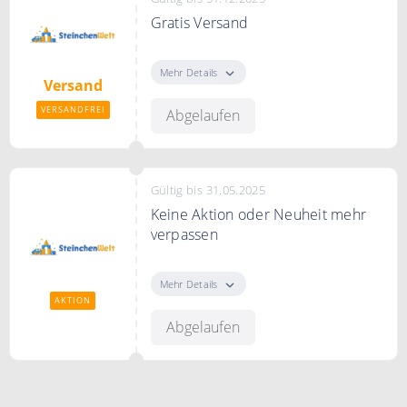
Gratis Versand
Ab einem Bestellwert von 65€
wird Ihre Bestellung
Mehr Details
Versand
versandkostenfrei gesendet.
VERSANDFREI
Abgelaufen
Gültig bis 31.05.2025
Keine Aktion oder Neuheit mehr
verpassen
Melden Sie sich jetzt zum
SteichenWelt Newsletter an und
Mehr Details
verpassen Sie keine Aktion oder
AKTION
Neuheit mehr.
Abgelaufen