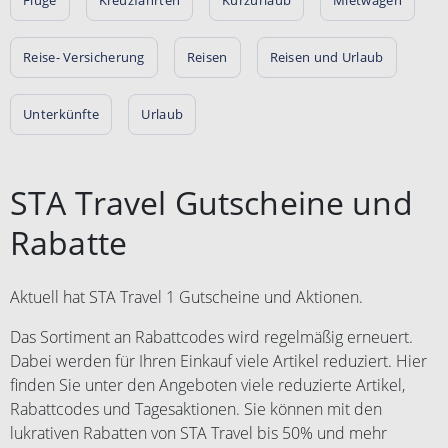
nach Beendigung der Reise, Ihre
scheinbedingungen. Weiterverkauf
Kontodaten über folgendes
und Vervielfältigung des
Formular ein:
Reise- Versicherung
Reisen
Reisen und Urlaub
Gutscheins sind nicht gestattet.
https://www.weg.de/gutschein/einl
Zuwiderhandlungen werden von
oesung. Die Auszahlung erfolgt
Comvel GmbH gerichtlich verfolgt.
Unterkünfte
Urlaub
innerhalb von 14 Werktagen nach
Gutscheine, die nach
der Übermittlung Ihrer
Weiterverkauf oder
Kontodaten. Weitere
Vervielfältigung von
Einlösebedingungen finden Sie
STA Travel Gutscheine und
Nichtberechtigten genutzt werden,
hier:
werden von der Gesellschaft im
https://www.weg.de/gutschein/gut
Rabatte
Buchungsprozess nicht akzeptiert.
scheinbedingungen. Weiterverkauf
Keine Anwendung auf
und Vervielfältigung des
Stornierungsgebühren. Bei
Gutscheins sind nicht gestattet.
Aktuell hat STA Travel 1 Gutscheine und Aktionen.
abgesagten Reisen besteht kein
Zuwiderhandlungen werden von
Anspruch auf den Gutschein.
Das Sortiment an Rabattcodes wird regelmäßig erneuert.
Comvel GmbH gerichtlich verfolgt.
Dabei werden für Ihren Einkauf viele Artikel reduziert. Hier
Gutscheine, die nach
Weiterverkauf oder
finden Sie unter den Angeboten viele reduzierte Artikel,
Vervielfältigung von
Rabattcodes und Tagesaktionen. Sie können mit den
Nichtberechtigten genutzt werden,
lukrativen Rabatten von STA Travel bis 50% und mehr