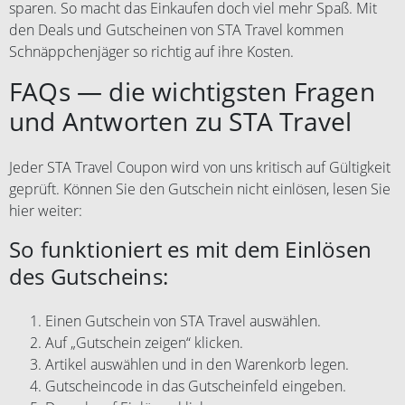
werden von der Gesellschaft im
sparen. So macht das Einkaufen doch viel mehr Spaß. Mit
Buchungsprozess nicht akzeptiert.
den Deals und Gutscheinen von STA Travel kommen
Keine Anwendung auf
Schnäppchenjäger so richtig auf ihre Kosten.
Stornierungsgebühren. Bei
abgesagten Reisen besteht kein
FAQs — die wichtigsten Fragen
Anspruch auf den Gutschein.
und Antworten zu STA Travel
Jeder STA Travel Coupon wird von uns kritisch auf Gültigkeit
geprüft. Können Sie den Gutschein nicht einlösen, lesen Sie
hier weiter:
So funktioniert es mit dem Einlösen
des Gutscheins:
Einen Gutschein von STA Travel auswählen.
Auf „Gutschein zeigen“ klicken.
Artikel auswählen und in den Warenkorb legen.
Gutscheincode in das Gutscheinfeld eingeben.