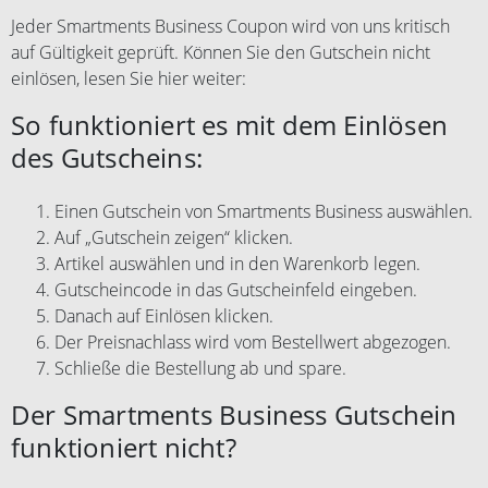
Weiterverkauf oder
Kontodaten. Weitere
Jeder Smartments Business Coupon wird von uns kritisch
Vervielfältigung von
Einlösebedingungen finden Sie
auf Gültigkeit geprüft. Können Sie den Gutschein nicht
Nichtberechtigten genutzt werden,
hier:
einlösen, lesen Sie hier weiter:
werden von der Gesellschaft im
https://www.weg.de/gutschein/gut
Buchungsprozess nicht akzeptiert.
scheinbedingungen. Weiterverkauf
So funktioniert es mit dem Einlösen
Keine Anwendung auf
und Vervielfältigung des
des Gutscheins:
Stornierungsgebühren. Bei
Gutscheins sind nicht gestattet.
abgesagten Reisen besteht kein
Zuwiderhandlungen werden von
Anspruch auf den Gutschein.
Einen Gutschein von Smartments Business auswählen.
Comvel GmbH gerichtlich verfolgt.
Auf „Gutschein zeigen“ klicken.
Gutscheine, die nach
Weiterverkauf oder
Artikel auswählen und in den Warenkorb legen.
Vervielfältigung von
Gutscheincode in das Gutscheinfeld eingeben.
Nichtberechtigten genutzt werden,
Danach auf Einlösen klicken.
werden von der Gesellschaft im
Der Preisnachlass wird vom Bestellwert abgezogen.
Buchungsprozess nicht akzeptiert.
Schließe die Bestellung ab und spare.
Keine Anwendung auf
Stornierungsgebühren. Bei
Der Smartments Business Gutschein
abgesagten Reisen besteht kein
funktioniert nicht?
Anspruch auf den Gutschein.