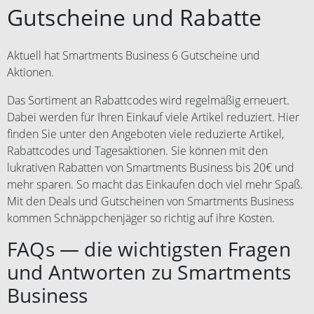
Hotelleistungen), Bahn + Hotel,
Gutscheine und Rabatte
Zur Auszahlung des
Ferienhäuser, Städtereisen, mit
Gutscheinwertes geben Sie bitte,
„Flexi Mix“ gekennzeichnete
innerhalb der nächsten 3 Monaten
Angebote, sowie andere
Aktuell hat Smartments Business 6 Gutscheine und
nach Beendigung der Reise, Ihre
Reiseleistungen. Pro Buchung ist
Aktionen.
Kontodaten über folgendes
nur ein Gutschein einlösbar,
Formular ein:
unabhängig von der Anzahl
Das Sortiment an Rabattcodes wird regelmäßig erneuert.
https://www.weg.de/gutschein/einl
mitreisender Personen. Eine
Dabei werden für Ihren Einkauf viele Artikel reduziert. Hier
oesung. Die Auszahlung erfolgt
Kombination mit anderen
finden Sie unter den Angeboten viele reduzierte Artikel,
innerhalb von 14 Werktagen nach
Gutscheinaktionen oder eine
der Übermittlung Ihrer
Rabattcodes und Tagesaktionen. Sie können mit den
Barauszahlung sind nicht möglich.
Kontodaten. Weitere
lukrativen Rabatten von Smartments Business bis 20€ und
Zur Auszahlung des
Einlösebedingungen finden Sie
mehr sparen. So macht das Einkaufen doch viel mehr Spaß.
Gutscheinwertes geben Sie bitte,
hier:
Mit den Deals und Gutscheinen von Smartments Business
innerhalb der nächsten 3 Monaten
https://www.weg.de/gutschein/gut
kommen Schnäppchenjäger so richtig auf ihre Kosten.
nach Beendigung der Reise, Ihre
scheinbedingungen. Weiterverkauf
Kontodaten über folgendes
und Vervielfältigung des
FAQs — die wichtigsten Fragen
Formular ein:
Gutscheins sind nicht gestattet.
und Antworten zu Smartments
https://www.weg.de/gutschein/einl
Zuwiderhandlungen werden von
oesung. Die Auszahlung erfolgt
Comvel GmbH gerichtlich verfolgt.
Business
innerhalb von 14 Werktagen nach
Gutscheine, die nach
der Übermittlung Ihrer