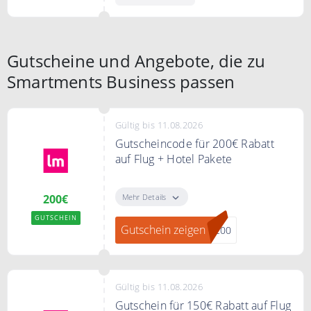
Mannheim, München, Wien oder
Hamburg Außenalster & Berlin
Bielefeld.
City-West.
Gutscheine und Angebote, die zu
Smartments Business passen
Gültig bis 11.08.2026
Gutscheincode für 200€ Rabatt
auf Flug + Hotel Pakete
Sichern Sie sich mit dem
Gutscheincode 200€ Rabatt auf
Mehr Details
200€
Flug + Hotel Pakete.
GUTSCHEIN
Gutschein zeigen
R200
Bedingungen
Ab 2500€ Mindestbestellwert.
Gültig für Abfahrten im Juli und
August.
Gültig bis 11.08.2026
Gutschein für 150€ Rabatt auf Flug