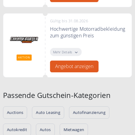
Gültig bis 31.08.2026
Hochwertige Motorradbekleidung
zum günstigen Preis
Entdecken Sie bei ChromeBurner
hochwertige Motorradbekleidung
Mehr Details
zum günstigen Preis.
AKTION
Angebot anzeigen
Passende Gutschein-Kategorien
Auctions
Auto Leasing
Autofinanzierung
Autokredit
Autos
Mietwagen