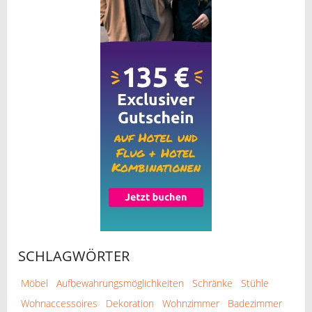
SCHLAGWÖRTER
Möbel
Aufbewahrungsmöglichkeiten
Schränke
Stühle
Wohnaccessoires
Dekoration
Wohnzimmer
Badezimmer