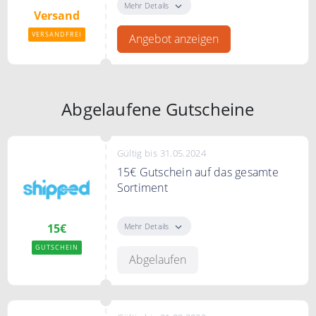
kostenlosen Versand
Mehr Details
Versand
VERSANDFREI
Angebot anzeigen
Abgelaufene Gutscheine
Gültig bis 31.05.2024
15€ Gutschein auf das gesamte
Sortiment
Sichere Dir 15€ auf Deine
Bestellung bei shipped.de
Mehr Details
15€
GUTSCHEIN
Abgelaufen