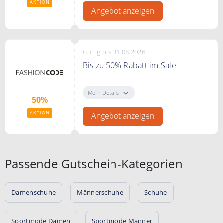
AKTION
Angebot anzeigen
Gültig bis 31.08.2026
Bis zu 50% Rabatt im Sale
Bis zu 50% Rabatt im Sale bei
FASHIONCODE
Mehr Details
50%
AKTION
Angebot anzeigen
Passende Gutschein-Kategorien
Damenschuhe
Männerschuhe
Schuhe
Sportmode Damen
Sportmode Männer