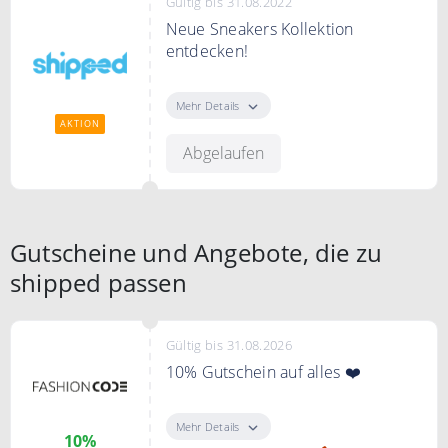
Gültig bis 31.08.2022
Neue Sneakers Kollektion
entdecken!
Entdecken Sie bei shipped.de die
neue Kollektion von Sneakers
Mehr Details
AKTION
Abgelaufen
Gutscheine und Angebote, die zu
shipped passen
Gültig bis 31.08.2026
10% Gutschein auf alles ❤️
"Gutschein zeigen" klicken, bei
FASHIONCODE zum Newsletter
Mehr Details
10%
anmelden und einen 10%