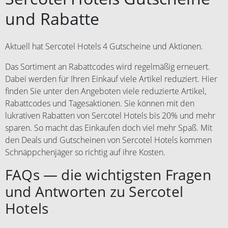
und Vervielfältigung des
Stornierungsgebühren. Bei
und Rabatte
Gutscheins sind nicht gestattet.
abgesagten Reisen besteht kein
Zuwiderhandlungen werden von
Anspruch auf den Gutschein.
Comvel GmbH gerichtlich verfolgt.
Aktuell hat Sercotel Hotels 4 Gutscheine und Aktionen.
Gutscheine, die nach
Weiterverkauf oder
Das Sortiment an Rabattcodes wird regelmäßig erneuert.
Vervielfältigung von
Dabei werden für Ihren Einkauf viele Artikel reduziert. Hier
Nichtberechtigten genutzt werden,
finden Sie unter den Angeboten viele reduzierte Artikel,
werden von der Gesellschaft im
Rabattcodes und Tagesaktionen. Sie können mit den
Buchungsprozess nicht akzeptiert.
lukrativen Rabatten von Sercotel Hotels bis 20% und mehr
Keine Anwendung auf
sparen. So macht das Einkaufen doch viel mehr Spaß. Mit
Stornierungsgebühren. Bei
abgesagten Reisen besteht kein
den Deals und Gutscheinen von Sercotel Hotels kommen
Anspruch auf den Gutschein.
Schnäppchenjäger so richtig auf ihre Kosten.
FAQs — die wichtigsten Fragen
und Antworten zu Sercotel
Hotels