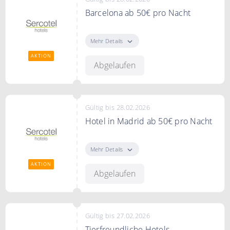
Barcelona ab 50€ pro Nacht
Sercotel Hotels bietet Ihnen
gemütliche Hotels in Barcelona ab
Mehr Details
50€ pro Nacht.
AKTION
Abgelaufen
Gültig bis 28.02.2026
Hotel in Madrid ab 50€ pro Nacht
Entdecken Sie Hotels bei Sercotel
in Madrid ab 55€
Mehr Details
AKTION
Abgelaufen
Gültig bis 27.02.2026
Tierfreundliche Hotels