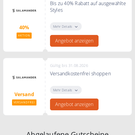
Bis zu 40% Rabatt auf ausgewählte
Styles
Sparen Sie bis zu 40% auf
ausgewählte Styles in der Sale
Mehr Details
40%
Kategorie.
AKTION
Angebot anzeigen
Gültig bis 31.08.2026
Versandkostenfrei shoppen
Versandkostenfreie Lieferung
innerhalb von Deutschland
Mehr Details
Versand
VERSANDFREI
Angebot anzeigen
Abgelaufene Gutscheine