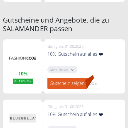
Gutscheine und Angebote, die zu
SALAMANDER passen
Gültig bis 31.08.2026
10% Gutschein auf alles ❤️
"Gutschein zeigen" klicken, bei
FASHIONCODE zum Newsletter
Mehr Details
10%
anmelden und einen 10%
Gutschein erhalten.
GUTSCHEIN
Gutschein zeigen
CODE
Gültig bis 31.08.2026
10% Gutschein auf alles ❤️
Nie wieder etwas verpassen. Jetzt