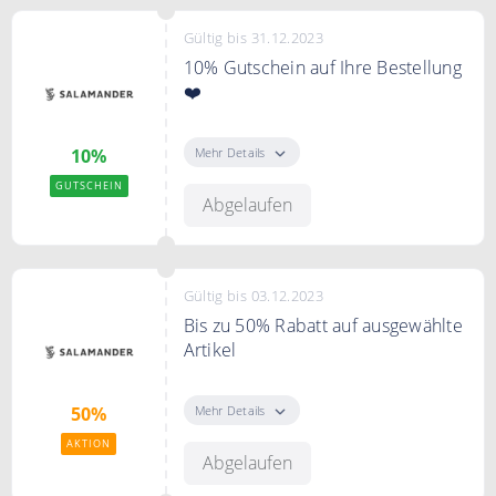
Gültig bis 31.12.2023
10% Gutschein auf Ihre Bestellung
❤️
Mit dem Code erhalten Sie 10%
Rabatt auf Ihre gesamte
Mehr Details
10%
Bestellung.
GUTSCHEIN
Abgelaufen
Bedingungen
Ab einem Mindestbestellwert von
49,95€. Ausgenommen ist
reduzierte Ware.
Gültig bis 03.12.2023
Bis zu 50% Rabatt auf ausgewählte
Artikel
CYBER WEEK - bis zu 50% Rabatt
auf ausgewählte Artikel. Jetzt
Mehr Details
50%
shoppen
AKTION
Abgelaufen