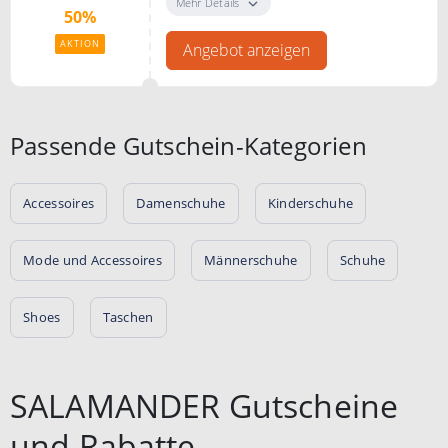
FASHIONCODE
Mehr Details
50%
AKTION
Angebot anzeigen
Passende Gutschein-Kategorien
Accessoires
Damenschuhe
Kinderschuhe
Mode und Accessoires
Männerschuhe
Schuhe
Shoes
Taschen
SALAMANDER Gutscheine
und Rabatte