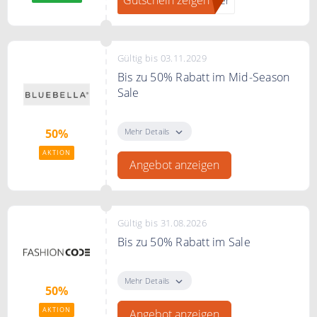
tter
Gültig bis 03.11.2029
Bis zu 50% Rabatt im Mid-Season
Sale
Genießen Sie bis zu 50% Rabatt
auf Dessous, Nachtwäsche und
Mehr Details
50%
mehr – nur für kurze Zeit.
AKTION
Angebot anzeigen
Gültig bis 31.08.2026
Bis zu 50% Rabatt im Sale
Bis zu 50% Rabatt im Sale bei
FASHIONCODE
Mehr Details
50%
AKTION
Angebot anzeigen