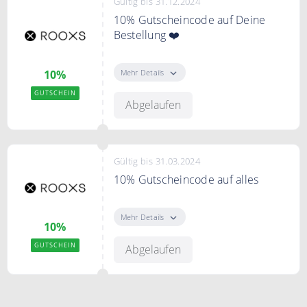
Gültig bis 31.12.2024
10% Gutscheincode auf Deine
Bestellung ❤️
10% Gutscheincode auf Deine
Bestellung
Mehr Details
10%
GUTSCHEIN
Abgelaufen
Gültig bis 31.03.2024
10% Gutscheincode auf alles
10% Gutscheincode auf alles bei
Rooxs
Mehr Details
10%
GUTSCHEIN
Abgelaufen