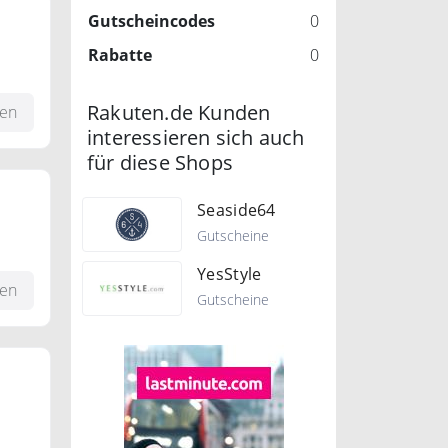
Gutscheincodes
0
Rabatte
0
on
Rakuten.de Kunden
fen
interessieren sich auch
für diese Shops
Seaside64
Gutscheine
on
YesStyle
hibo
fen
Gutscheine