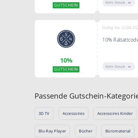
Mehr Details
GUTSCHEIN
Gültig bis 12.08.20
10% Rabattcode
Verleihe deine
10%
sofort 10% Raba
Mehr Details
GUTSCHEIN
Bedingungen
Ohne Mindestbe
Passende Gutschein-Kategori
3D TV
Accessoires
Accessoires Kinder
Blu-Ray Player
Bücher
Büromaterial