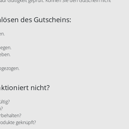
auf Gültigkeit geprüft. Können Sie den Gutschein nicht
nlösen des Gutscheins:
en.
legen.
eben.
abgezogen.
tioniert nicht?
ltig?
n?
rbehalten?
rodukte geknüpft?