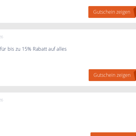
te Bestellung.
Gutschein zeigen
26
ür bis zu 15% Rabatt auf alles
h mit dem Gutscheincode bis zu 15% Rabatt auf alles.
Gutschein zeigen
26
eigen" klicken. Direkt zum Newsletter anmelden und 10%
ten.