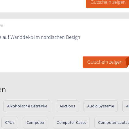
Gutschein zeigen
26
 auf Wanddeko im nordischen Design
n Wänden den richtigen maritimen Charme und ergattere ab
tt auf die Kategorie "Wanddeko" bei Seaside No.64
Gutschein zeigen
N
stellwert
en
Alkoholische Getränke
Auctions
Audio Systeme
A
CPUs
Computer
Computer Cases
Computer Lauts