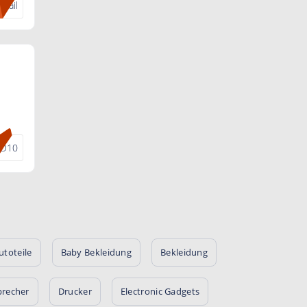
Mail
D10
utoteile
Baby Bekleidung
Bekleidung
precher
Drucker
Electronic Gadgets