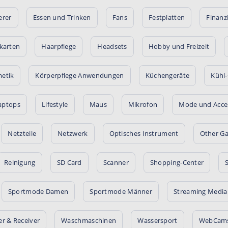
erer
Essen und Trinken
Fans
Festplatten
Finanz
kkarten
Haarpflege
Headsets
Hobby und Freizeit
etik
Körperpflege Anwendungen
Küchengeräte
Kühl-
aptops
Lifestyle
Maus
Mikrofon
Mode und Acce
Netzteile
Netzwerk
Optisches Instrument
Other G
Reinigung
SD Card
Scanner
Shopping-Center
Sportmode Damen
Sportmode Männer
Streaming Media
er & Receiver
Waschmaschinen
Wassersport
WebCam