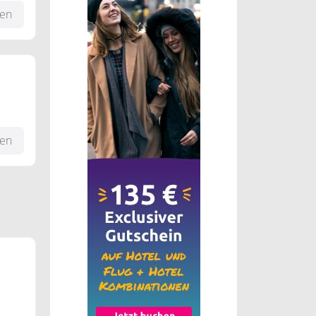
fen
fen
in