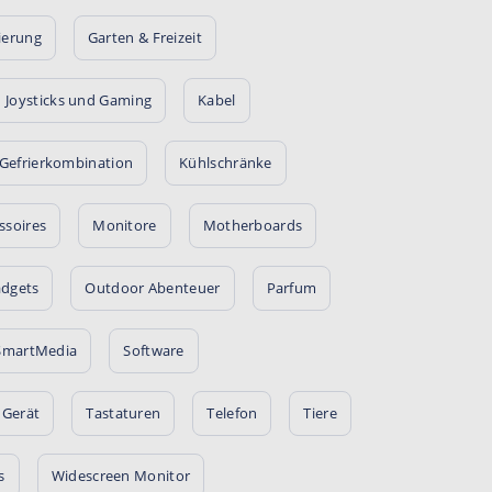
ierung
Garten & Freizeit
Joysticks und Gaming
Kabel
Gefrierkombination
Kühlschränke
ssoires
Monitore
Motherboards
adgets
Outdoor Abenteuer
Parfum
SmartMedia
Software
 Gerät
Tastaturen
Telefon
Tiere
s
Widescreen Monitor