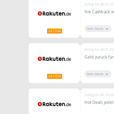
Gültig bis 28.02.20
Nie Cashback v
Melde Sie sich 
mehr.
Mehr Details
AKTION
Gültig bis 28.02.20
Geld zurück für
Melden Sie sich
Ihren beliebten
Mehr Details
AKTION
und viele ande
Gültig bis 09.10.20
Hot Deals jede
Jeden Tag bran