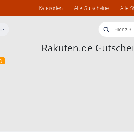
Kategorien
Alle Gutscheine
Alle 
de
Rakuten.de Gutsche
0
.