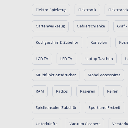
Elektro-Spielzeug
Elektronik
Elektrorasi
Gartenwerkzeug
Gefrierschränke
Grafi
Kochgeschirr & Zubehör
Konsolen
Kosm
LCD TV
LED TV
Laptop Taschen
L
Multifunktionsdrucker
Möbel Accessoires
RAM
Radios
Rasieren
Reifen
Spielkonsolen Zubehör
Sport und Freizeit
Unterkünfte
Vacuum Cleaners
Verstärk