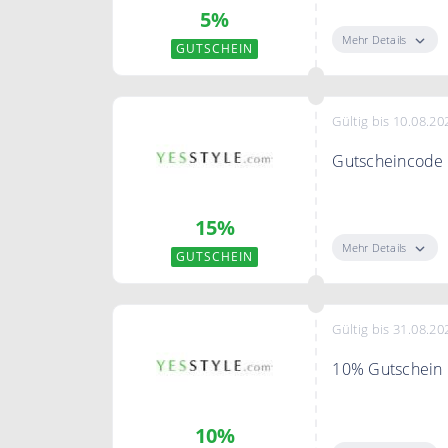
5%
auf Deine gesam
Mehr Details
GUTSCHEIN
Gültig bis 10.08.20
Gutscheincode f
Sichern Sie sic
15%
Mehr Details
GUTSCHEIN
Gültig bis 31.08.20
10% Gutschein
"Gutschein anz
10%
Gutschein erhal