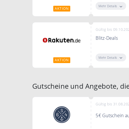
Software, Küche
Mehr Details
AKTION
Hörbücher
Gültig bis 09.10.20
Blitz-Deals
Aus den Kategor
Haushaltsgeräte
Mehr Details
AKTION
Musik & Filme u
Gratis-Versand.
Gutscheine und Angebote, di
Gültig bis 31.08.20
5€ Gutschein au
Melde dich jetz