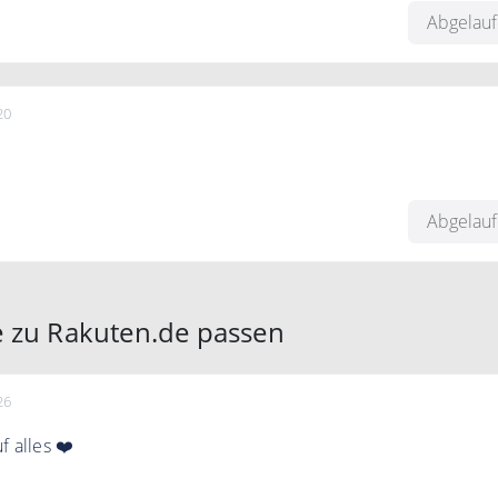
 & Haushalt, Beauty & Wellness, Spielzeug & Spiele, Filme &
Abgelau
20
ien Elektronik, Foto & Optik, Haus & Garten, Küchen &
, Möbel, Wohnen & Lifestyle, Auto & Motorrad sowie Bücher,
Abgelau
nd Sport & Freizeit – und freuen Sie sich auf blitzschnellen
e zu Rakuten.de passen
26
f alles ❤️
t zum Seaside64 Newsletter an und erhalte einen 5€ Gutsche