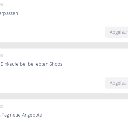
26
erpassen
jetzt zum Rakuten an und verpassen Sie keine Cashback Akti
Abgelau
26
 Einkäufe bei beliebten Shops
 jetzt kostenlos zum Rakuten an und erhalten Sie Cashback v
 Shops. Rakuten bietet Ihnen Cashback von Douglas, Otto, Tc
Abgelau
ren Marken an.
20
n Tag neue Angebote
dneue Angebote aus den Kategorien: Elektronik, Computer &