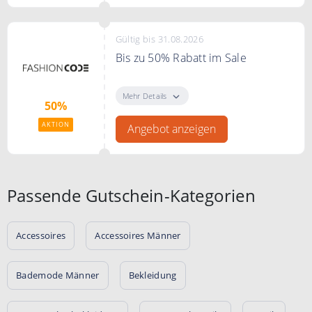
Gültig bis 31.08.2026
Bis zu 50% Rabatt im Sale
Bis zu 50% Rabatt im Sale bei
FASHIONCODE
Mehr Details
50%
AKTION
Angebot anzeigen
Passende Gutschein-Kategorien
Accessoires
Accessoires Männer
Bademode Männer
Bekleidung