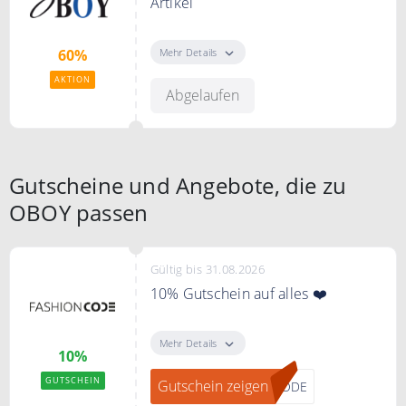
Artikel
Sparen Sie bis zu 60% Rabatt auf
ausgewählte Artikel.
Mehr Details
60%
AKTION
Abgelaufen
Gutscheine und Angebote, die zu
OBOY passen
Gültig bis 31.08.2026
10% Gutschein auf alles ❤️
"Gutschein zeigen" klicken, bei
FASHIONCODE zum Newsletter
Mehr Details
10%
anmelden und einen 10%
Gutschein erhalten.
GUTSCHEIN
Gutschein zeigen
CODE