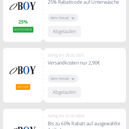
25% Rabattcode auf Unterwäsche
Mit dem Code sparen Sie 25% auf
Unterwäsche
Mehr Details
25%
Bedingungen
GUTSCHEIN
Abgelaufen
Ab 100€ Bestellwert.
Gültig bis 28.02.2025
Versandkosten nur 2,90€
Sie bezahlen für Ihren Versand nur
2,90€ und bei Teillieferungen
Mehr Details
zahlen Sie nur einmal die
AKTION
Versandkosten.
Abgelaufen
Gültig bis 31.03.2024
Bis zu 60% Rabatt auf ausgewählte