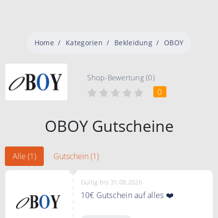
Home
Kategorien
Bekleidung
OBOY
Shop-Bewertung (0)
0
OBOY Gutscheine
Alle (1)
Gutschein (1)
Gültig bis 31.08.2026
10€ Gutschein auf alles ❤️
Als kleines Dankeschön für Ihre