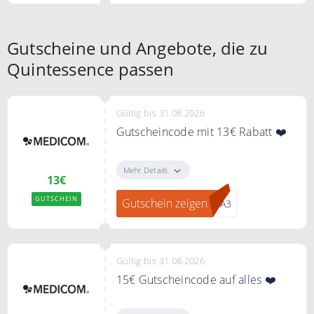
Gutscheine und Angebote, die zu
Quintessence passen
Gültig bis 31.08.2026
Gutscheincode mit 13€ Rabatt ❤️
Nutzen Sie den Code im
Bestellprozess und sichern Sie
Mehr Details
13€
sich 13€ Rabatt auf die gesamte
Bestellung
GUTSCHEIN
Gutschein zeigen
0-A3
Bedingungen
50€ MBW
Gültig bis 31.08.2026
15€ Gutscheincode auf alles ❤️
Melden Sie sich jetzt für den