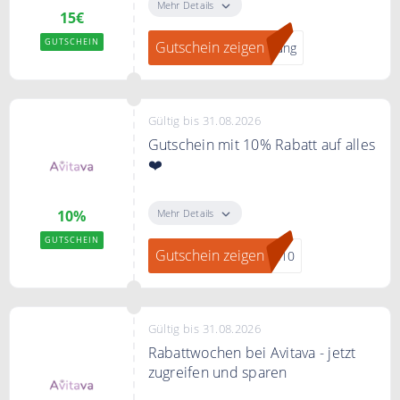
Medicom-Newsletter an und
Mehr Details
15€
sichern Sie sich 15 € Rabatt auf
Ihre nächste Bestellung ab 70 €.
GUTSCHEIN
Gutschein zeigen
dung
Erhalten Sie exklusive Angebote
und spannende Gesundheits-
Tipps direkt in Ihr Postfach.
Gültig bis 31.08.2026
Gutschein mit 10% Rabatt auf alles
❤️
Mit dem Code erhalten Sie 10%
Rabatt auf das gesamte Sortiment.
Mehr Details
10%
GUTSCHEIN
Gutschein zeigen
va10
Gültig bis 31.08.2026
Rabattwochen bei Avitava - jetzt
zugreifen und sparen