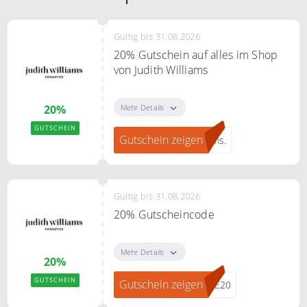
Gültig bis 31.08.2026
20% Gutschein auf alles im Shop
von Judith Williams
"Gutschein zeigen" klicken, bei
JUDITH WILLIAMS zum Newsletter
Mehr Details
20%
anmelden und ein 20% Gutschein
GUTSCHEIN
erhalten.
Gutschein zeigen
ams.
Gültig bis 31.08.2026
20% Gutscheincode
20% Rabatt auf alles bei
judithwilliams.com mit dem Code.
Mehr Details
20%
GUTSCHEIN
Gutschein zeigen
ME20