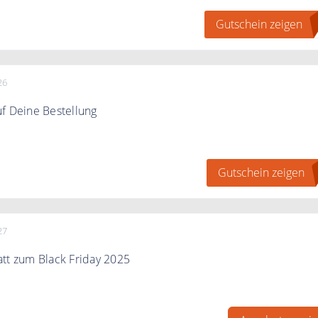
Gutschein zeigen
A
bestellwert.
26
f Deine Bestellung
apotheke 1 € Gutscheincode
Gutschein zeigen
bestellwert.
27
tt zum Black Friday 2025
batte bis zu 75%