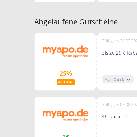
Abgelaufene Gutscheine
Gültig bis 28.02.20
Bis zu 25% Raba
Top Produkte m
25%
Mehr Details
AKTION
Gültig bis 03.08.20
3€ Gutschein
3 € Rabatt mya
3€