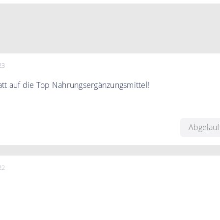
23
tt auf die Top Nahrungsergänzungsmittel!
it bis zu 25% reduziert beimyapo.de
Abgelau
22
po Versandapotheke