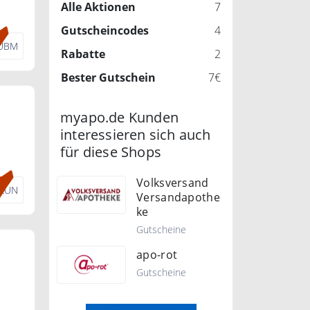
Alle Aktionen
7
Gutscheincodes
4
UBM
Rabatte
2
Bester Gutschein
7€
myapo.de Kunden
interessieren sich auch
für diese Shops
Volksversand
LLUN
Versandapothe
ke
Gutscheine
apo-rot
Gutscheine