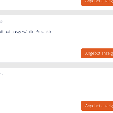
Angebot anzei
26
tt auf ausgewählte Produkte
att bei den Angeboten von myapo.de
Angebot anzei
26
wert oder mit Rezept erhalten Sie Ihre Bestellung bei myapo
Angebot anzei