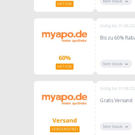
Mehr Details
AKTION
Gültig bis 31.08.20
Bis zu 60% Raba
Bis zu 60% Rab
60%
Mehr Details
AKTION
Gültig bis 31.08.20
Gratis Versand
Ab 50€ Einkaufs
Versand
gratis.
Mehr Details
VERSANDFREI