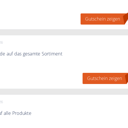
rhälst Du 7,50 € Rabatt bei myapo.de Versandapotheke
Gutschein zeigen
D
wert.
26
de auf das gesamte Sortiment
ode und spare 5€ auf Deine Bestellung.
Gutschein zeigen
ert.
26
f alle Produkte
de und erhalte 3€ Rabatt auf alle Produkte.