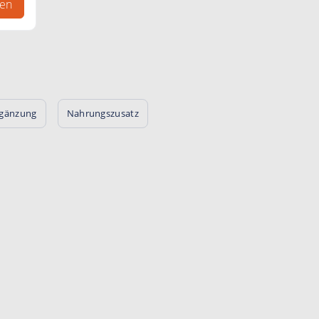
gen
rgänzung
Nahrungszusatz