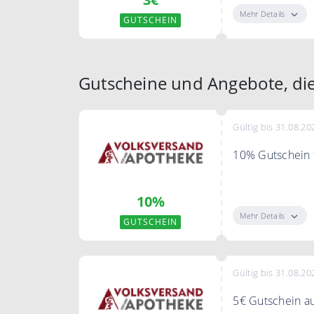
Mehr Details
GUTSCHEIN
Gutscheine und Angebote, di
Gültig bis 31.08.20
10% Gutschein
Erhalte jetzt 1
10%
Mindestbestellw
Mehr Details
GUTSCHEIN
Bedingungen
Der Gutschein i
Gültig bis 31.08.20
5€ Gutschein au