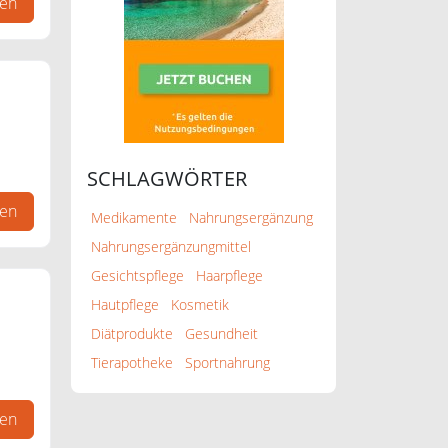
gen
SCHLAGWÖRTER
gen
Medikamente
Nahrungsergänzung
Nahrungsergänzungmittel
Gesichtspflege
Haarpflege
Hautpflege
Kosmetik
Diätprodukte
Gesundheit
Tierapotheke
Sportnahrung
.de
gen