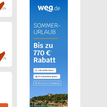
FGN
KLTN