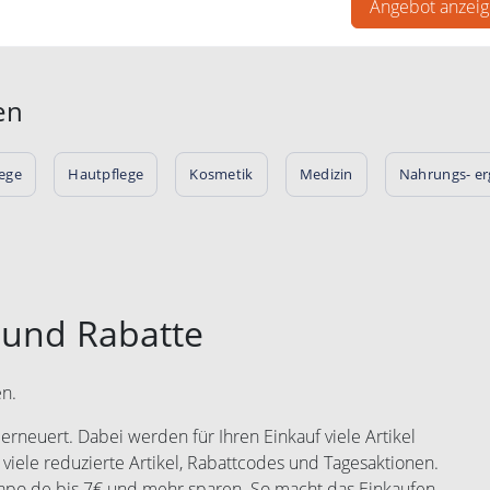
Angebot anzei
en
lege
Hautpflege
Kosmetik
Medizin
Nahrungs- e
 und Rabatte
en.
rneuert. Dabei werden für Ihren Einkauf viele Artikel
 viele reduzierte Artikel, Rabattcodes und Tagesaktionen.
yapo.de bis 7€ und mehr sparen. So macht das Einkaufen