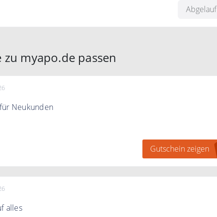
Abgelau
e zu myapo.de passen
26
 für Neukunden
0% Rabatt auf deine erste Online-Bestellung ab einem
ert von 49€ (außer Bücher) für registrierte Neukunden.
Gutschein zeigen
st nicht mit anderen Gutscheinen kombinierbar.
26
f alles