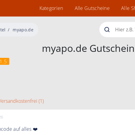
Kategorien
Alle Gutscheine
Alle 
tel
myapo.de
myapo.de Gutschein
1.5
Versandkostenfrei (1)
26
code auf alles ❤️