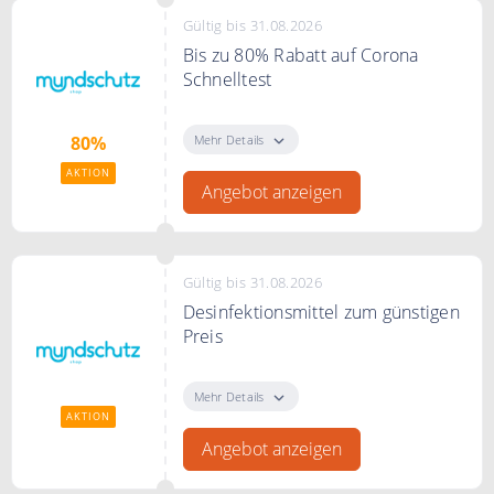
Gültig bis 31.08.2026
Bis zu 80% Rabatt auf Corona
Schnelltest
Bis zu 80% Rabatt auf Corona
Schnelltest bei Mundschutz Shop
Mehr Details
80%
AKTION
Angebot anzeigen
Gültig bis 31.08.2026
Desinfektionsmittel zum günstigen
Preis
Desinfektionsmittel zum günstigen
Preis bei Mundschutz Shop
Mehr Details
AKTION
Angebot anzeigen