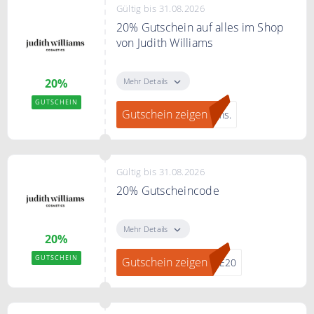
Gültig bis 31.08.2026
20% Gutschein auf alles im Shop
von Judith Williams
"Gutschein zeigen" klicken, bei
JUDITH WILLIAMS zum Newsletter
Mehr Details
20%
anmelden und ein 20% Gutschein
GUTSCHEIN
erhalten.
Gutschein zeigen
ams.
Gültig bis 31.08.2026
20% Gutscheincode
20% Rabatt auf alles bei
judithwilliams.com mit dem Code.
Mehr Details
20%
GUTSCHEIN
Gutschein zeigen
ME20