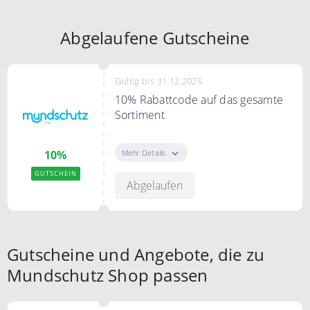
Abgelaufene Gutscheine
Gültig bis 31.12.2025
10% Rabattcode auf das gesamte
Sortiment
10% Rabatt auf das gesamte
Sortiment
Mehr Details
10%
GUTSCHEIN
Abgelaufen
Gutscheine und Angebote, die zu
Mundschutz Shop passen