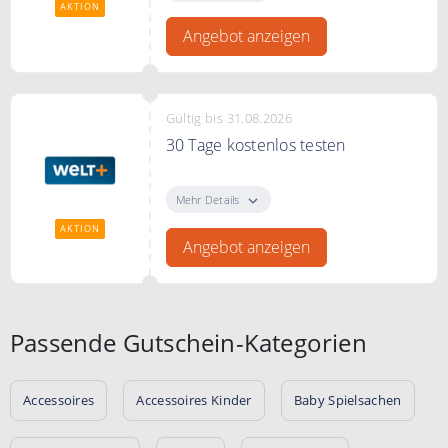
von WELTplus
AKTION
Angebot anzeigen
Gültig bis 31.08.2026
30 Tage kostenlos testen
Testen Sie WELTplus 30 Tage
gratis. Jederzeit kündbar.
Mehr Details
AKTION
Angebot anzeigen
Passende Gutschein-Kategorien
Accessoires
Accessoires Kinder
Baby Spielsachen