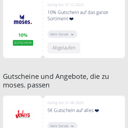
Gültig bis 31.12.2024
10% Gutschein auf das ganze
Sortiment ❤️
Mt dem Code sparst Du 10% auf
das ganze Sortiment bei moses-
Mehr Details
10%
verlag.de
GUTSCHEIN
Abgelaufen
Gutscheine und Angebote, die zu
moses. passen
Gültig bis 31.08.2026
5€ Gutschein auf alles ❤️
"Gutschein zeigen" klicken bei
JOKERS den Newsletter
Mehr Details