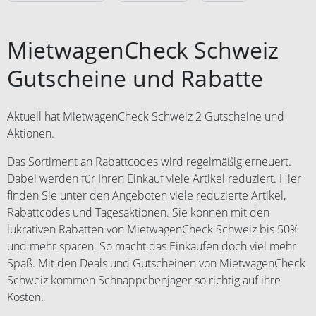
der Übermittlung Ihrer
Weiterverkauf oder
Kontodaten. Weitere
Vervielfältigung von
Einlösebedingungen finden Sie
MietwagenCheck Schweiz
Nichtberechtigten genutzt werden,
hier:
werden von der Gesellschaft im
https://www.weg.de/gutschein/gut
Gutscheine und Rabatte
Buchungsprozess nicht akzeptiert.
scheinbedingungen. Weiterverkauf
Keine Anwendung auf
und Vervielfältigung des
Stornierungsgebühren. Bei
Gutscheins sind nicht gestattet.
Aktuell hat MietwagenCheck Schweiz 2 Gutscheine und
abgesagten Reisen besteht kein
Zuwiderhandlungen werden von
Aktionen.
Anspruch auf den Gutschein.
Comvel GmbH gerichtlich verfolgt.
Das Sortiment an Rabattcodes wird regelmäßig erneuert.
Gutscheine, die nach
Weiterverkauf oder
Dabei werden für Ihren Einkauf viele Artikel reduziert. Hier
Vervielfältigung von
finden Sie unter den Angeboten viele reduzierte Artikel,
Nichtberechtigten genutzt werden,
Rabattcodes und Tagesaktionen. Sie können mit den
werden von der Gesellschaft im
lukrativen Rabatten von MietwagenCheck Schweiz bis 50%
Buchungsprozess nicht akzeptiert.
und mehr sparen. So macht das Einkaufen doch viel mehr
Keine Anwendung auf
Spaß. Mit den Deals und Gutscheinen von MietwagenCheck
Stornierungsgebühren. Bei
Schweiz kommen Schnäppchenjäger so richtig auf ihre
abgesagten Reisen besteht kein
Kosten.
Anspruch auf den Gutschein.