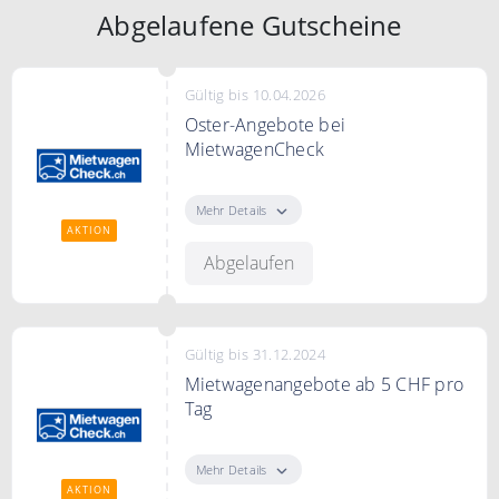
Abgelaufene Gutscheine
Gültig bis 10.04.2026
Oster-Angebote bei
MietwagenCheck
Anlässlich zur Osterzeit gibt es die
Gelegenheit, bei Deiner
Mehr Details
Mietwagenbuchung zu sparen
AKTION
Abgelaufen
Gültig bis 31.12.2024
Mietwagenangebote ab 5 CHF pro
Tag
Mietwagen super günstig ab 5 CHF
am Tag, weltweite Angebote auf
Mehr Details
MietwagenCheck finden.
AKTION