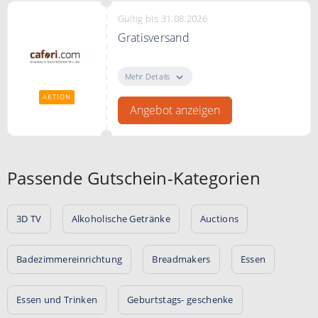
Gültig bis 31.08.2026
Gratisversand
Entdecken Sie bei Cafori
Markenkaffee von LavAzza,
Mehr Details
Dallmayr, illy, Melitta uvm. zu
AKTION
günstigen Preisen. Ab einer
Angebot anzeigen
Bestellung von 60€ erhalten Sie
Ihren Kaffee gratis geliefert.
Passende Gutschein-Kategorien
3D TV
Alkoholische Getränke
Auctions
Badezimmereinrichtung
Breadmakers
Essen
Essen und Trinken
Geburtstags- geschenke