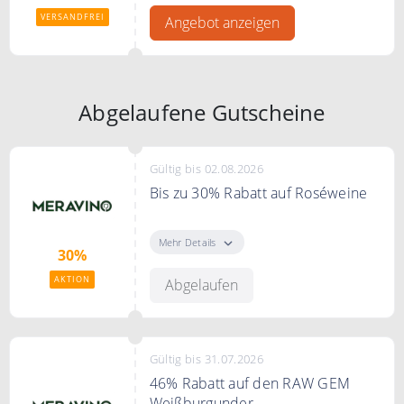
VERSANDFREI
Angebot anzeigen
Abgelaufene Gutscheine
Gültig bis 02.08.2026
Bis zu 30% Rabatt auf Roséweine
Sparen Sie bis zu 30% Rabatt auf
Roséweine
Mehr Details
30%
AKTION
Abgelaufen
Gültig bis 31.07.2026
46% Rabatt auf den RAW GEM
Weißburgunder