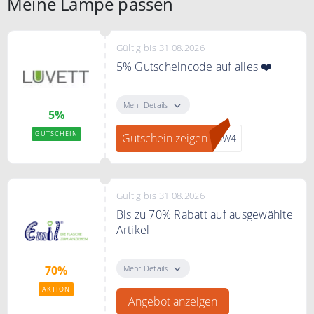
Meine Lampe passen
Gültig bis 31.08.2026
5% Gutscheincode auf alles ❤️
Mit dem Code sparen Sie 5% auf
Ihre gesamte Bestellung.
Mehr Details
5%
GUTSCHEIN
Gutschein zeigen
36W4
Gültig bis 31.08.2026
Bis zu 70% Rabatt auf ausgewählte
Artikel
Sie sparen bei Emil bis zu 70% auf
ausgewählte Artikel
Mehr Details
70%
AKTION
Angebot anzeigen