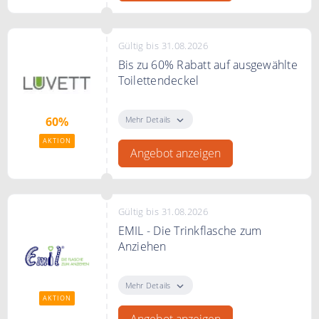
Gültig bis 31.08.2026
Bis zu 60% Rabatt auf ausgewählte
Toilettendeckel
Bis zu 60% Rabatt auf ausgewählte
Toilettendeckel im Sale
Mehr Details
60%
AKTION
Angebot anzeigen
Gültig bis 31.08.2026
EMIL - Die Trinkflasche zum
Anziehen
EMIL - Die Trinkflasche zum
Anziehen. Gesunde Glas-
Mehr Details
Trinkflasche nachhaltig geschützt.
AKTION
Angebot anzeigen