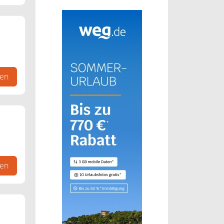
gen
d
gen