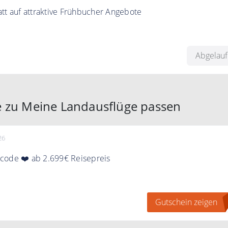
tt auf attraktive Frühbucher Angebote
ausflüge jetzt Ihren Sommerurlaub buchen und dabei bis zu
Abgelau
e zu Meine Landausflüge passen
26
code ❤️ ab 2.699€ Reisepreis
Gutschein für Pauschal und Hotel bei einem MBW von 2.699
Gutschein zeigen
urück-Gutschein - Mindestreisepreis ist 2.699€. Er ist online
auschalreisen sowie Last Minute-Reisen (bestehend aus bereit