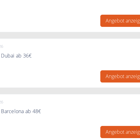
att für Frühbucher auf Kreuzfahrt-Ausflüge im Sommer
Angebot anzei
26
n Dubai ab 36€
n Dubai ab 36€ pro Person bei Meine Landausflüge
Angebot anzei
26
n Barcelona ab 48€
 Barcelona ab 48€ pro Person bei Meine Landausflüge.
Angebot anzei