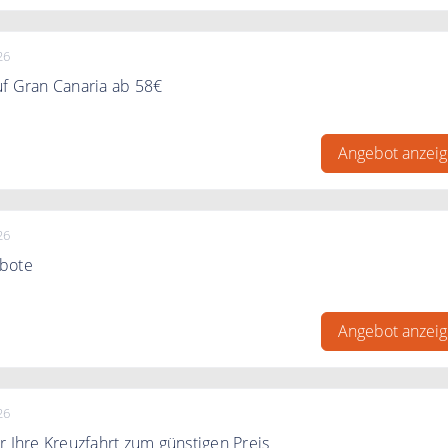
26
uf Gran Canaria ab 58€
uf Gran Canaria ab 58€ pro Person bei Meine Landausflüge
Angebot anzei
26
bote
 jetzt zum Meine Landausflüge an und erhalten Die Tipps un
ail.
Angebot anzei
26
r Ihre Kreuzfahrt zum günstigen Preis