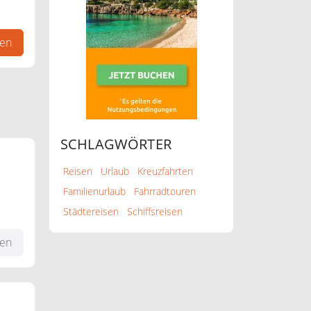
ge
gen
SCHLAGWÖRTER
Reisen
Urlaub
Kreuzfahrten
Familienurlaub
Fahrradtouren
Städtereisen
Schiffsreisen
en.
fen