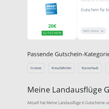
Einlösebedingun
https://www.we
Gutschein für b
Vervielfältigun
von Comvel GmbH
Spare bis zu 20
Vervielfältigun
20€
buchst. Je läng
Gesellschaft im
Refundable Rat
Mehr Details
GUTSCHEIN
Stornierungsge
Egal, ob du ein
Gutschein.
Passende Gutschein-Kategori
Cruises
Kreuzfahrten
Kurzurlaub
Meine Landausflüge G
Aktuell hat Meine Landausflüge 6 Gutscheine u