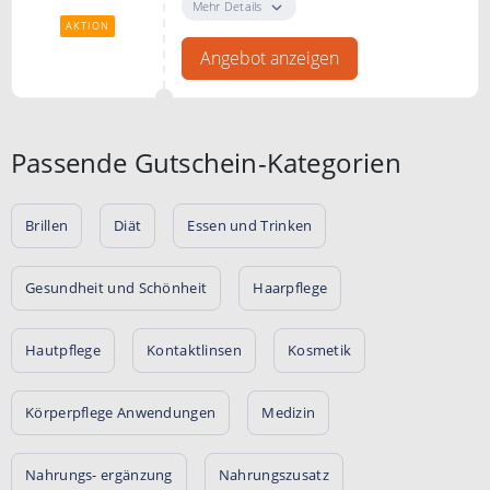
zugreifen und sparen. Jede Woche
Mehr Details
gibt es neue Rabatte.
AKTION
Angebot anzeigen
Passende Gutschein-Kategorien
Brillen
Diät
Essen und Trinken
Gesundheit und Schönheit
Haarpflege
Hautpflege
Kontaktlinsen
Kosmetik
Körperpflege Anwendungen
Medizin
Nahrungs- ergänzung
Nahrungszusatz