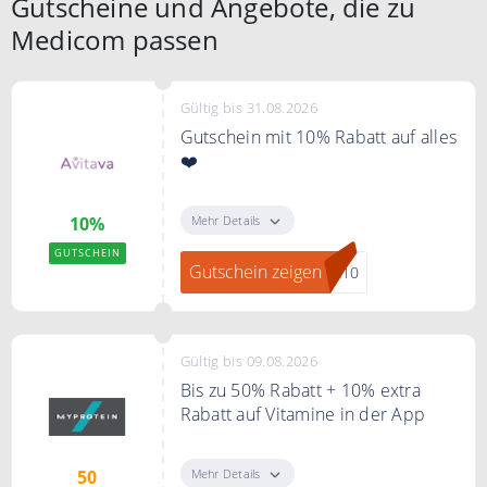
Gutscheine und Angebote, die zu
Bedingungen
-
Medicom passen
Gültig bis 31.08.2026
Gutschein mit 10% Rabatt auf alles
❤️
Mit dem Code erhalten Sie 10%
Rabatt auf das gesamte Sortiment.
Mehr Details
10%
GUTSCHEIN
Gutschein zeigen
va10
Gültig bis 09.08.2026
Bis zu 50% Rabatt + 10% extra
Rabatt auf Vitamine in der App
Spare bis zu 50% + 10% extra auf
Vitamine in der App
Mehr Details
50