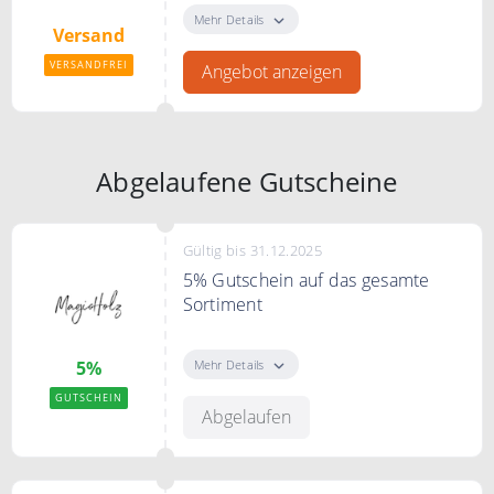
sichern.
Mehr Details
Versand
VERSANDFREI
Angebot anzeigen
Abgelaufene Gutscheine
Gültig bis 31.12.2025
5% Gutschein auf das gesamte
Sortiment
Verwende den Code und erhalte
5% Rabatt auf das gesamte
Mehr Details
5%
Sortiment.
GUTSCHEIN
Abgelaufen