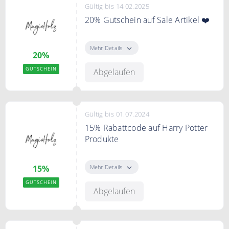
Gültig bis 14.02.2025
20% Gutschein auf Sale Artikel ❤️
Verwenden Sie den Code an der
Kasse und sichern Sie sich 20%
Mehr Details
20%
Extra Rabatt auf bereits reduzierte
Artikel
GUTSCHEIN
Abgelaufen
Gültig bis 01.07.2024
15% Rabattcode auf Harry Potter
Produkte
⚡ Harry Potter Produkte mit 15%
Off- Rabattcode
Mehr Details
15%
GUTSCHEIN
Abgelaufen