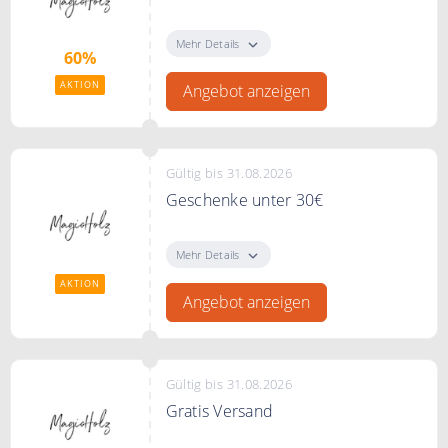
Bis zu 60% Rabatt im Sale bei
MagicHolz
Mehr Details
60%
AKTION
Angebot anzeigen
Gültig bis 31.08.2026
Geschenke unter 30€
Entdecke bei MagicHolz
Geschenkideen unter 30€
Mehr Details
AKTION
Angebot anzeigen
Gültig bis 31.08.2026
Gratis Versand
Gratis Versand bei MagicHolz