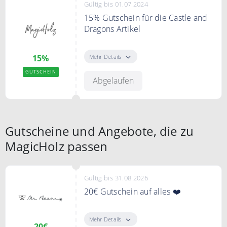
Gültig bis 01.07.2024
15% Gutschein für die Castle and
Dragons Artikel
Sichern Sie sich mit dem Code
15% Rabatt für die Castle and
Mehr Details
15%
Dragons Artikel
GUTSCHEIN
Abgelaufen
Gutscheine und Angebote, die zu
MagicHolz passen
Gültig bis 31.08.2026
20€ Gutschein auf alles ❤️
Mit dem Code erhalten Sie 20€
Rabatt auf Ihre Bestellung.
Mehr Details
20€