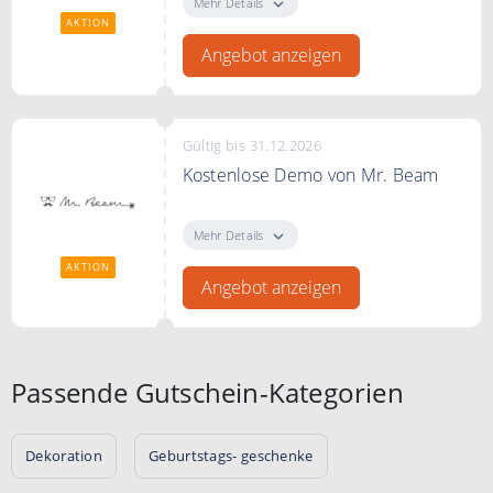
finden Sie ideale Geschenke für
Mehr Details
Kinder und Erwachsene
AKTION
Angebot anzeigen
Gültig bis 31.12.2026
Kostenlose Demo von Mr. Beam
Kostenlose Demo von Mr. Beam
Lasercutter.
Mehr Details
AKTION
Angebot anzeigen
Passende Gutschein-Kategorien
Dekoration
Geburtstags- geschenke