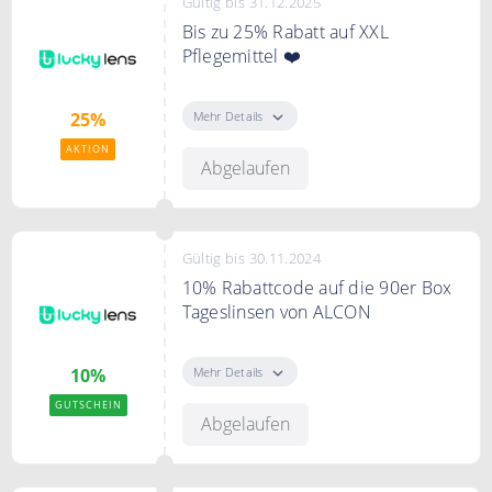
Gültig bis 31.12.2025
Bis zu 25% Rabatt auf XXL
Pflegemittel ❤️
Bis zu 25% Rabatt auf XXL
Pflegemittel bei Luckylens.
Mehr Details
25%
AKTION
Abgelaufen
Gültig bis 30.11.2024
10% Rabattcode auf die 90er Box
Tageslinsen von ALCON
10% Sofortrabatt auf die 90er Box
Tageslinsen von ALCON.
Mehr Details
10%
GUTSCHEIN
Abgelaufen