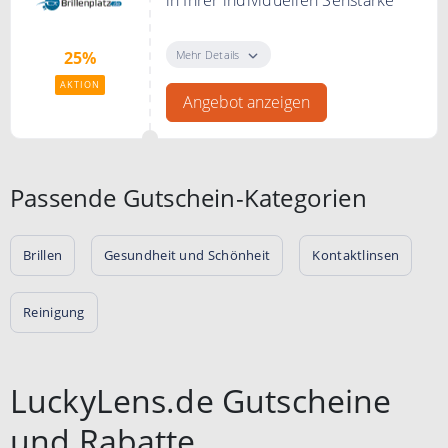
Individuell angefertigte Lesebrillen
mit gehärteten und
Mehr Details
25%
superentspiegelten Gläsern. Bei
AKTION
Brillenplatz.de
Angebot anzeigen
Bedingungen
Nur solange der Vorrat reicht. Kein
Gutschein notwendig.
Passende Gutschein-Kategorien
Brillen
Gesundheit und Schönheit
Kontaktlinsen
Reinigung
LuckyLens.de Gutscheine
und Rabatte