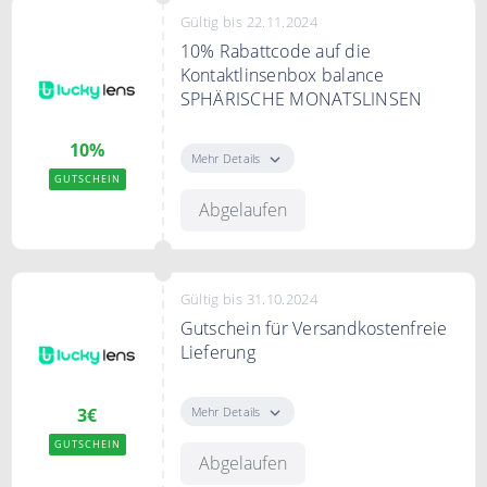
Gültig bis 22.11.2024
10% Rabattcode auf die
Kontaktlinsenbox balance
SPHÄRISCHE MONATSLINSEN
10% auf die Kontaktlinsenbox
10%
balance SPHÄRISCHE
Mehr Details
MONATSLINSEN
GUTSCHEIN
Abgelaufen
Gültig bis 31.10.2024
Gutschein für Versandkostenfreie
Lieferung
Profitieren Sie von
Versandkostenfreie Lieferung
Mehr Details
3€
(innerhalb von Deutschland)
GUTSCHEIN
Abgelaufen