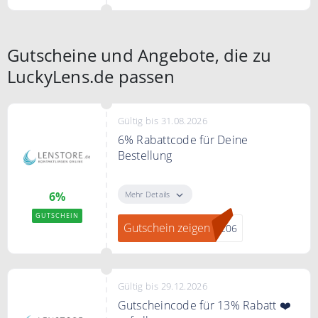
Gutscheine und Angebote, die zu
LuckyLens.de passen
Gültig bis 31.08.2026
6% Rabattcode für Deine
Bestellung
Sichere Dir mit dem Code 6%
Rabatt auf Deine gesamte
Mehr Details
6%
Bestellung
GUTSCHEIN
Gutschein zeigen
RC06
Gültig bis 29.12.2026
Gutscheincode für 13% Rabatt ❤️