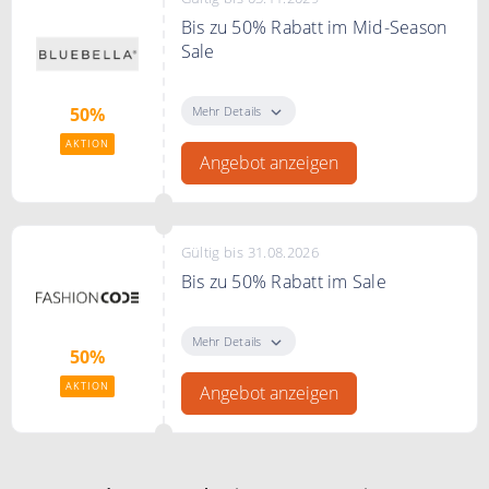
Bis zu 50% Rabatt im Mid-Season
Sale
Genießen Sie bis zu 50% Rabatt
auf Dessous, Nachtwäsche und
Mehr Details
50%
mehr – nur für kurze Zeit.
AKTION
Angebot anzeigen
Gültig bis 31.08.2026
Bis zu 50% Rabatt im Sale
Bis zu 50% Rabatt im Sale bei
FASHIONCODE
Mehr Details
50%
AKTION
Angebot anzeigen