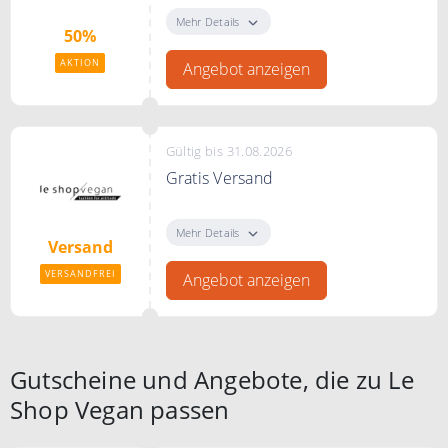
bis zu 50% in der Sale Kategorie
Mehr Details
50%
AKTION
Angebot anzeigen
Gültig bis 31.08.2026
Gratis Versand
KEINE Versandkosten ab einem
Bestellwertwert von 85€
Mehr Details
Versand
VERSANDFREI
Angebot anzeigen
Gutscheine und Angebote, die zu Le
Shop Vegan passen