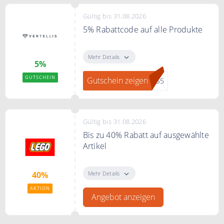
Gültig bis 31.08.2026
5% Rabattcode auf alle Produkte
Mit diesem Rabattcode erhalten
Sie 5% auf Ihren Bestellbetrag
Mehr Details
5%
GUTSCHEIN
Gutschein zeigen
LIS5
Gültig bis 31.08.2026
Bis zu 40% Rabatt auf ausgewählte
Artikel
Bis zu 40% Rabatt auf ausgewählte
Artikel im Lego Sale.
Mehr Details
40%
AKTION
Angebot anzeigen