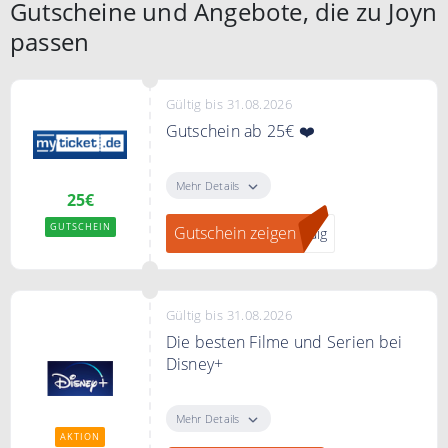
Gutscheine und Angebote, die zu Joyn
passen
Gültig bis 31.08.2026
Gutschein ab 25€ ❤️
Verschenken Sie
Geschenkgutscheine von
Mehr Details
25€
myticket.de ab 25€
GUTSCHEIN
Gutschein zeigen
ndig
Gültig bis 31.08.2026
Die besten Filme und Serien bei
Disney+
Entdecke jetzt die beste Filmen
und Serien bei Disney+
Mehr Details
AKTION