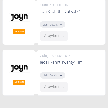
Gültig bis 31.03.2026
"On & Off the Catwalk"
Kostenlos streamen auf Joyn.
Mehr Details
AKTION
Abgelaufen
Gültig bis 31.03.2026
Jeder kennt Twenty4Tim
Twenty4Tim: Love Hunter.
Kostenlos streamen auf Joyn.
Mehr Details
AKTION
Abgelaufen