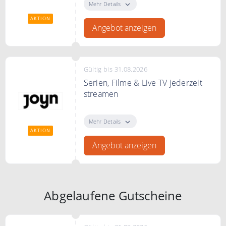
Plus kostenlos.
Mehr Details
AKTION
Angebot anzeigen
Gültig bis 31.08.2026
Serien, Filme & Live TV jederzeit
streamen
Serien, Filme & Live TV jederzeit
streamen bei Joyn
Mehr Details
AKTION
Angebot anzeigen
Abgelaufene Gutscheine