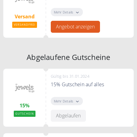
jewels to go versendet kostenfrei
innerhalb Deutschlands.
Mehr Details
Versand
VERSANDFREI
Angebot anzeigen
Abgelaufene Gutscheine
Gültig bis 31.01.2024
15% Gutschein auf alles
Verwende den Code und erhalte
15% Rabatt auf das gesamte
Mehr Details
15%
Sortiment.
GUTSCHEIN
Abgelaufen