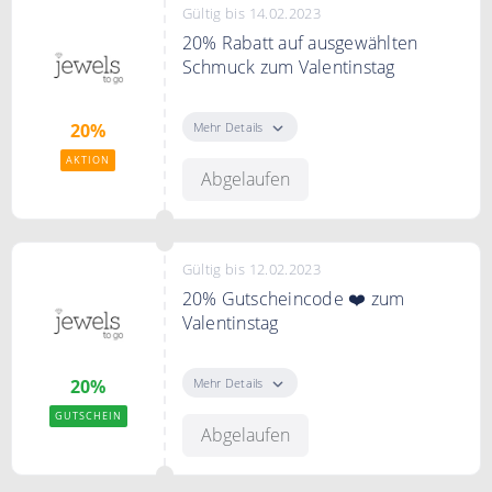
Gültig bis 14.02.2023
20% Rabatt auf ausgewählten
Schmuck zum Valentinstag
Entdecke das perfekte Geschenk
für Deinen Lieblingsmensch und
Mehr Details
20%
spare 20%.
AKTION
Abgelaufen
Gültig bis 12.02.2023
20% Gutscheincode ❤️ zum
Valentinstag
Mit dem Code erhälst Du 20%
Rabatt auf Deine Bestellung zum
Mehr Details
20%
Valentinstag.
GUTSCHEIN
Abgelaufen