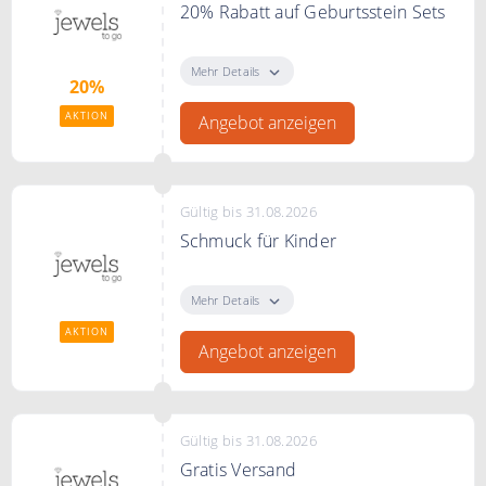
20% Rabatt auf Geburtsstein Sets
Spare 20% auf Geburtsstein Sets
bei jewels to go.
Mehr Details
20%
AKTION
Angebot anzeigen
Gültig bis 31.08.2026
Schmuck für Kinder
Entdecke bei jewels to go schönen
Schmuck für Kinder
Mehr Details
AKTION
Angebot anzeigen
Gültig bis 31.08.2026
Gratis Versand