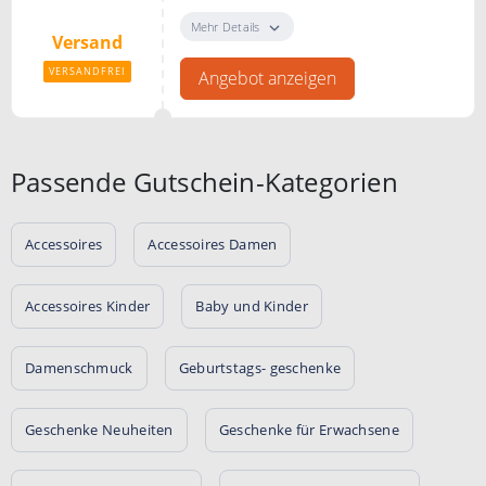
Bei Opal Schmiede erfolgt der
Versand immer kostenfrei.
Mehr Details
Versand
VERSANDFREI
Angebot anzeigen
Passende Gutschein-Kategorien
Accessoires
Accessoires Damen
Accessoires Kinder
Baby und Kinder
Damenschmuck
Geburtstags- geschenke
Geschenke Neuheiten
Geschenke für Erwachsene