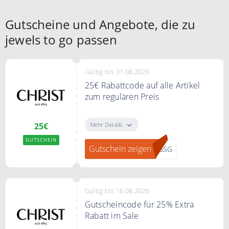
Gutscheine und Angebote, die zu
jewels to go passen
Gültig bis 31.08.2026
25€ Rabattcode auf alle Artikel
zum regulären Preis
Mit dem Code 25€ Rabatt auf alle
Artikel zum regulären Preis sparen
Mehr Details
25€
GUTSCHEIN
Bedingungen
Gutschein zeigen
8GSG
MBW:180€
Gültig bis 16.08.2026
Gutscheincode für 25% Extra
Rabatt im Sale