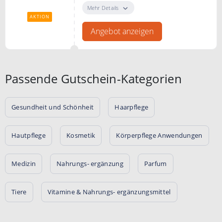
von apo-rot nicht zu verpassen
Mehr Details
AKTION
Angebot anzeigen
Passende Gutschein-Kategorien
Gesundheit und Schönheit
Haarpflege
Hautpflege
Kosmetik
Körperpflege Anwendungen
Medizin
Nahrungs- ergänzung
Parfum
Tiere
Vitamine & Nahrungs- ergänzungsmittel