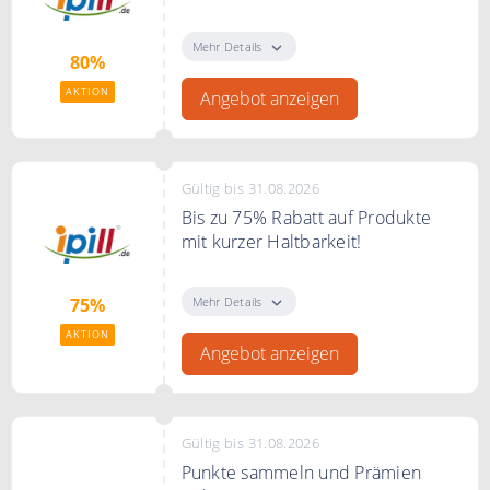
Jetzt bis zu 80% Rabatt auf Spar-
Sets bei ipill.de
Mehr Details
80%
AKTION
Angebot anzeigen
Gültig bis 31.08.2026
Bis zu 75% Rabatt auf Produkte
mit kurzer Haltbarkeit!
Sichern Sie sich hohe Rabatte auf
Produkte mit kurzer Haltbarkeit!
Mehr Details
75%
AKTION
Angebot anzeigen
Gültig bis 31.08.2026
Punkte sammeln und Prämien