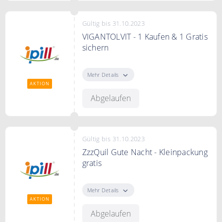
Gültig bis 31.10.2023
VIGANTOLVIT - 1 Kaufen & 1 Gratis
sichern
Kaufen Sie jetzt einen
VIGANTOLVIT und Sie erhalten
Mehr Details
einen kostenlos dazu
AKTION
Abgelaufen
Gültig bis 31.10.2023
ZzzQuil Gute Nacht - Kleinpackung
gratis
Kaufen Sie eine Großpackung von
ZzzQuil Gute Nacht und Sie
Mehr Details
bekommen eine Kleinpackung
AKTION
gratis dazu
Abgelaufen