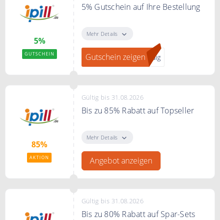
5% Gutschein auf Ihre Bestellung
Folgen Sie unserem Link und Sie
finden den 5% Gutschein bei
Mehr Details
5%
ipill.de
GUTSCHEIN
Gutschein zeigen
ndig
Bedingungen
Gültig ab 150€
Mindestbestellwert.
Gültig bis 31.08.2026
Bis zu 85% Rabatt auf Topseller
Bis zu 85% Rabatt auf Topseller
Medikamente bei ipill.de
Mehr Details
85%
AKTION
Angebot anzeigen
Gültig bis 31.08.2026
Bis zu 80% Rabatt auf Spar-Sets