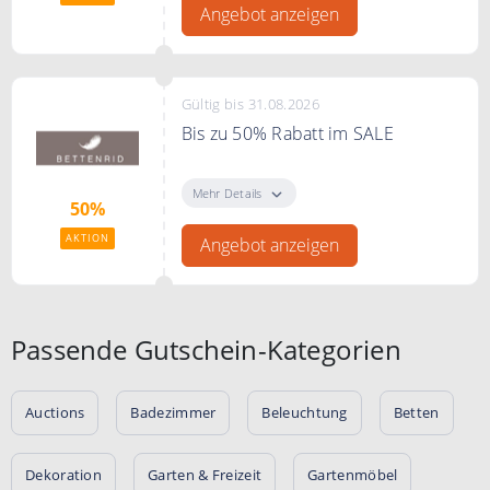
Angebot anzeigen
Gültig bis 31.08.2026
Bis zu 50% Rabatt im SALE
Jetzt bis zu 50% Rabatt im Sale
sichern!
Mehr Details
50%
AKTION
Angebot anzeigen
Passende Gutschein-Kategorien
Auctions
Badezimmer
Beleuchtung
Betten
Dekoration
Garten & Freizeit
Gartenmöbel