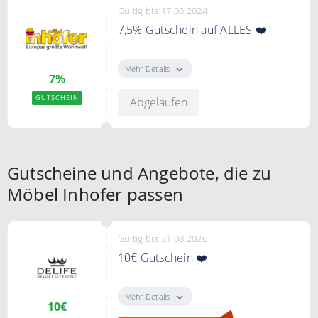
Gültig bis 17.03.2024
7,5% Gutschein auf ALLES ❤️
Nur für kurze Zeit gibt es einen
Rabatt von 7,5% auf ALLES!
Mehr Details
7%
GUTSCHEIN
Abgelaufen
Gutscheine und Angebote, die zu
Möbel Inhofer passen
Gültig bis 31.08.2026
10€ Gutschein ❤️
"Gutschein anzeigen" klicken.
Direkt zum Newsletter anmelden
Mehr Details
10€
und 10€ Gutschein erhalten.