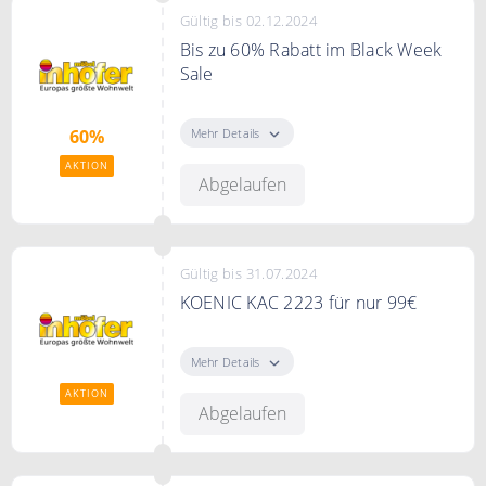
Gültig bis 02.12.2024
Bis zu 60% Rabatt im Black Week
Sale
Im Black Week Sale sparen Sie bis
zu 60% Rabatt auf eine Vielfalt von
Mehr Details
60%
Artikeln
AKTION
Abgelaufen
Gültig bis 31.07.2024
KOENIC KAC 2223 für nur 99€
KOENIC KAC 2223 für nur 99,-
Euro. Sofort Lieferbar
Mehr Details
AKTION
Abgelaufen