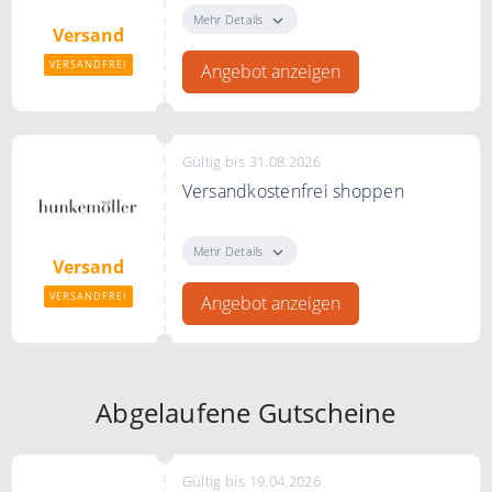
Mehr Details
Versand
VERSANDFREI
Angebot anzeigen
Gültig bis 31.08.2026
Versandkostenfrei shoppen
Versandkostenfrei bestellen ab
115CHF
Mehr Details
Versand
VERSANDFREI
Angebot anzeigen
Abgelaufene Gutscheine
Gültig bis 19.04.2026