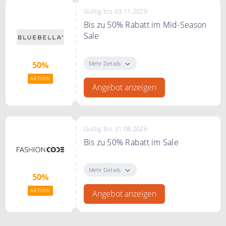
Gültig bis 03.11.2029
Bis zu 50% Rabatt im Mid-Season
Sale
Genießen Sie bis zu 50% Rabatt
auf Dessous, Nachtwäsche und
Mehr Details
50%
mehr – nur für kurze Zeit.
AKTION
Angebot anzeigen
Gültig bis 31.08.2026
Bis zu 50% Rabatt im Sale
Bis zu 50% Rabatt im Sale bei
FASHIONCODE
Mehr Details
50%
AKTION
Angebot anzeigen